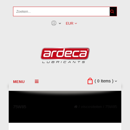
EUR
( 0 Items )
MENU
75W85
/
viscositeiten
/
75W85