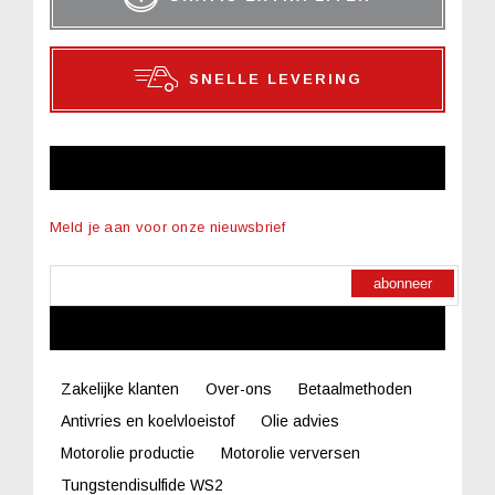
SNELLE LEVERING
NIEUWSBRIEF
Meld je aan voor onze nieuwsbrief
abonneer
LINKS
Zakelijke klanten
Over-ons
Betaalmethoden
Antivries en koelvloeistof
Olie advies
Motorolie productie
Motorolie verversen
Tungstendisulfide WS2