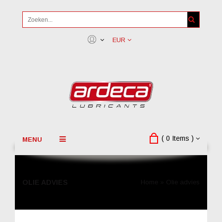
EUR
( 0 Items )
MENU
OLIE ADVIES
Home
»
Olie advies