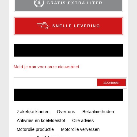
GRATIS EXTRA LITER
SNELLE LEVERING
NIEUWSBRIEF
Meld je aan voor onze nieuwsbrief
abonneer
LINKS
Zakelijke klanten
Over-ons
Betaalmethoden
Antivries en koelvloeistof
Olie advies
Motorolie productie
Motorolie verversen