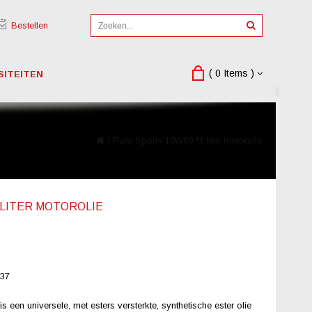
Bestellen
( 0 Items )
SITEITEN
/
Pure-Sports 10W60 *1 liter motorolie
 LITER MOTOROLIE
37
universele, met esters versterkte, synthetische ester olie