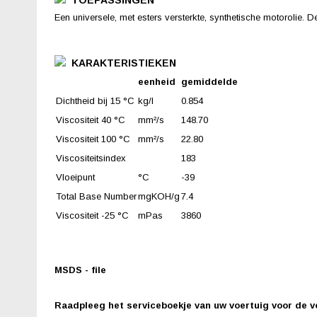
TOEPASSINGEN
Een universele, met esters versterkte, synthetische motorolie.
KARAKTERISTIEKEN
eenheid
gemiddelde
Dichtheid bij 15 °C
kg/l
0.854
Viscositeit 40 °C
mm²/s
148.70
Viscositeit 100 °C
mm²/s
22.80
Viscositeitsindex
183
Vloeipunt
°C
-39
Total Base Number
mgKOH/g
7.4
Viscositeit -25 °C
mPas
3860
MSDS - file
Raadpleeg het serviceboekje van uw voertuig voor de v