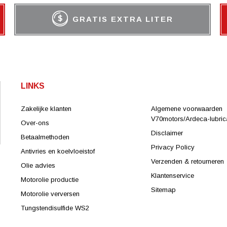
GRATIS EXTRA LITER
LINKS
Zakelijke klanten
Algemene voorwaarden
V70motors/Ardeca-lubrica
Over-ons
Disclaimer
Betaalmethoden
Privacy Policy
Antivries en koelvloeistof
Verzenden & retourneren
Olie advies
Klantenservice
Motorolie productie
Sitemap
Motorolie verversen
Tungstendisulfide WS2