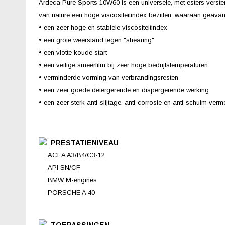
Ardeca Pure Sports 10W60 is een universele, met esters verste
van nature een hoge viscositeitindex bezitten, waaraan geava
• een zeer hoge en stabiele viscositeitindex
• een grote weerstand tegen "shearing"
• een vlotte koude start
• een veilige smeerfilm bij zeer hoge bedrijfstemperaturen
• verminderde vorming van verbrandingsresten
• een zeer goede detergerende en dispergerende werking
• een zeer sterk anti-slijtage, anti-corrosie en anti-schuim ver
PRESTATIENIVEAU
ACEA A3/B4/C3-12
API SN/CF
BMW M-engines
PORSCHE A 40