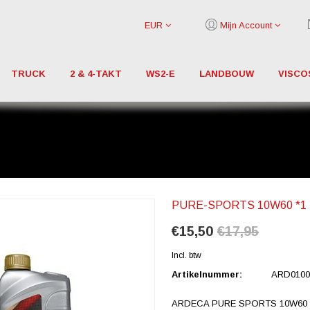
EUR
Mijn Account
TRUCK
2 & 4-TAKT
WS2-E
LANDBOUW
VISCO
PURE-SPORTS 10W60 *1
€15,50
€17,95
Incl. btw
Artikelnummer:
ARD0100
ARDECA PURE SPORTS 10W60 is een 