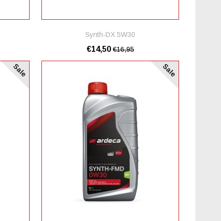
Synth-DX 5W30
€14,50
€16,95
Sale
Sale