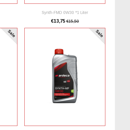
Synth-FMD 0W30 *1 Liter
€13,75
€15,50
Sale
Sale