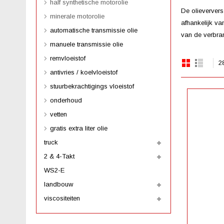
half synthetische motorolie
De olieververs
minerale motorolie
afhankelijk va
automatische transmissie olie
van de verbra
manuele transmissie olie
remvloeistof
2
antivries / koelvloeistof
stuurbekrachtigings vloeistof
onderhoud
vetten
gratis extra liter olie
truck
2 & 4-Takt
WS2-E
landbouw
viscositeiten