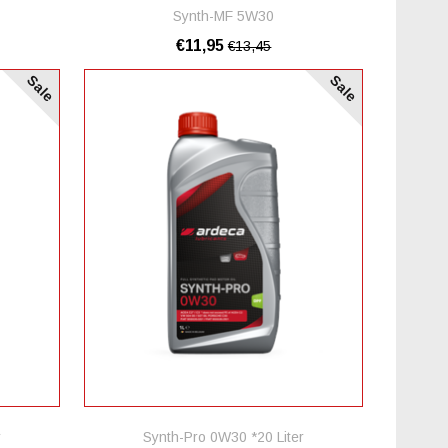
Synth-MF 5W30
€11,95
€13,45
Sale
Sale
r
Synth-Pro 0W30 *20 Liter