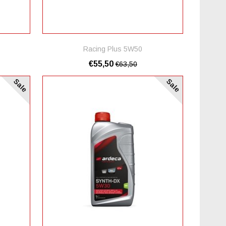
Racing Plus 5W50
€55,50
€63,50
Sale
Sale