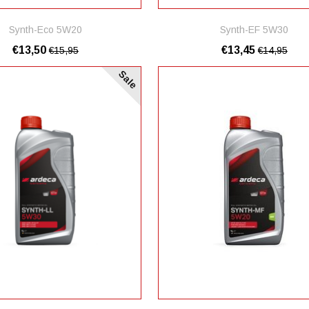
Synth-Eco 5W20
Synth-EF 5W30
€13,50
€13,45
€15,95
€14,95
Sale