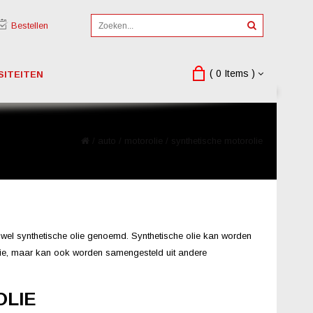
Bestellen
( 0 Items )
SITEITEN
/
auto
/
motorolie
/
synthetische motorolie
wel synthetische olie genoemd. Synthetische olie kan worden
olie, maar kan ook worden samengesteld uit andere
OLIE