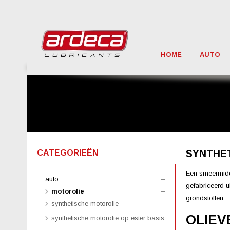
HOME
AUTO
SYNTHET
CATEGORIEËN
Een smeermidd
auto
gefabriceerd 
motorolie
grondstoffen.
synthetische motorolie
OLIEV
synthetische motorolie op ester basis