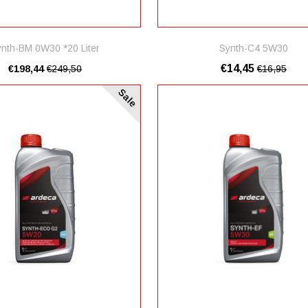
ynth-BM 0W30 *20 Liter
Synth-C4 5W30
€14,45
€198,44
€249,50
€16,95
Sale