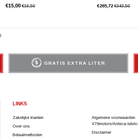
€15,00
€16,50
€265,72
€343,50
2
GRATIS EXTRA LITER
LINKS
Zakelijke klanten
Algemene voorwaarden
V70motors/Ardeca-lubrica
Over-ons
Disclaimer
Betaalmethoden