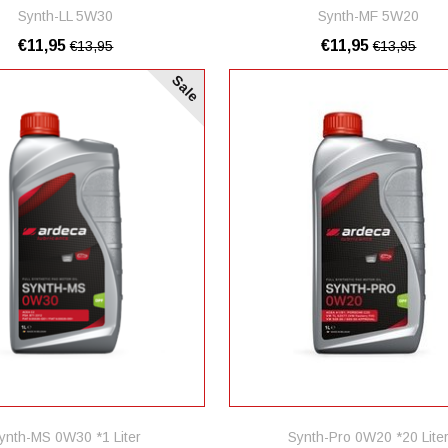
Synth-LL 5W30
Synth-MF 5W20
€11,95
€11,95
€13,95
€13,95
Sale
ynth-MS 0W30 *1 Liter
Synth-Pro 0W20 *20 Lite