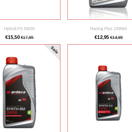
Hybrid-FS 0W20
Racing Plus 10W60
€15,50
€12,95
€17,95
€14,95
Sale