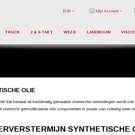
EUR
Mijn Account
TRUCK
2 & 4-TAKT
WS2-E
LANDBOUW
VISCO
ISCHE OLIE
el dat bestaat uit kunstmatig gemaakte chemische verbindingen wordt ook 
uit chemisch gemodificeerde olie componenten in plaats van volledig ruwe 
ERVERSTERMIJN SYNTHETISCHE 