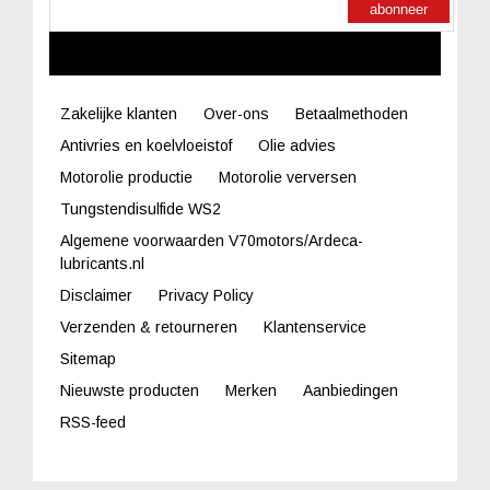
abonneer
LINKS
Zakelijke klanten
Over-ons
Betaalmethoden
Antivries en koelvloeistof
Olie advies
Motorolie productie
Motorolie verversen
Tungstendisulfide WS2
Algemene voorwaarden V70motors/Ardeca-
lubricants.nl
Disclaimer
Privacy Policy
Verzenden & retourneren
Klantenservice
Sitemap
Nieuwste producten
Merken
Aanbiedingen
RSS-feed