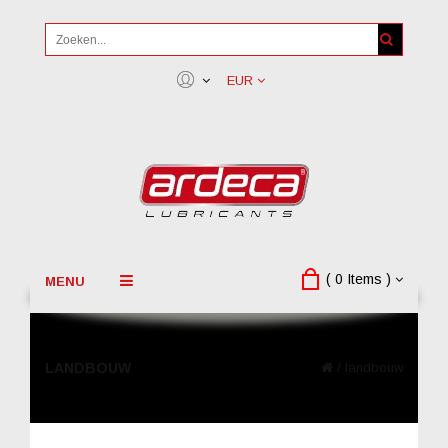
EUR
( 0 Items )
MENU
LANDBOUW
/
landbouw