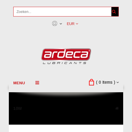
EUR
( 0 Items )
MENU
10W