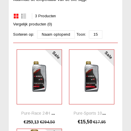
3 Producten
Vergelijk producten (0)
Sorteren op:
Naam oplopend
Toon:
15
Sale
Sale
Pure-Race 24H 10W60 *20 Liter
Pure-Sports 10W60 Ester
€15,50
€253,13
€294,50
€17,95