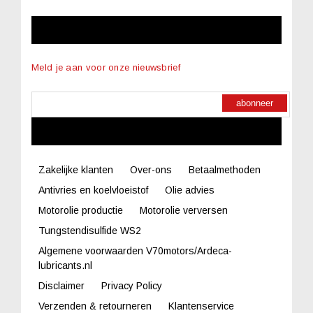
NIEUWSBRIEF
Meld je aan voor onze nieuwsbrief
abonneer
LINKS
Zakelijke klanten
Over-ons
Betaalmethoden
Antivries en koelvloeistof
Olie advies
Motorolie productie
Motorolie verversen
Tungstendisulfide WS2
Algemene voorwaarden V70motors/Ardeca-
lubricants.nl
Disclaimer
Privacy Policy
Verzenden & retourneren
Klantenservice