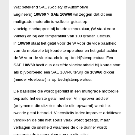
Wat betekend SAE (Society of Automotive
Engineers)
10W60
?
SAE 10W60
wil zeggen dat dit een
multigrade motorolie is welke is getest op
vloeieigenschappen bij koude temperatuur, (W staat voor
Winter) en bij een temperatuur van 100 graden Celcius.
In
10W60
staat het getal voor de W voor de vloeibaarheid
van de motorolie bij koude temperatuur en het getal achter
de W voor de vloeibaarheid op bedrijfstemperatuur. Een
SAE
10W60
heeft dus dezelfde vloeibaarheid bij koude start
als bijvoorbeeld een SAE 10W40 terwijl de
10W60
dikker
(minder vloeibaar) is op bedrijfstemperatuur.
De basisolie die wordt gebruikt in een multigrade motorolie
bepaald het eerste getal, met een VI improver additief
(polymeren die uitzetten als de olie opwarmt) wordt het
tweede getal behaald. Viscositeits Index improver additieven
verdikken de olie niet zoals vaak wordt gezegd, maar
vertragen de snelheid waarmee de olie dunner wordt
naarmate de temperatuur van de olie stijgt.