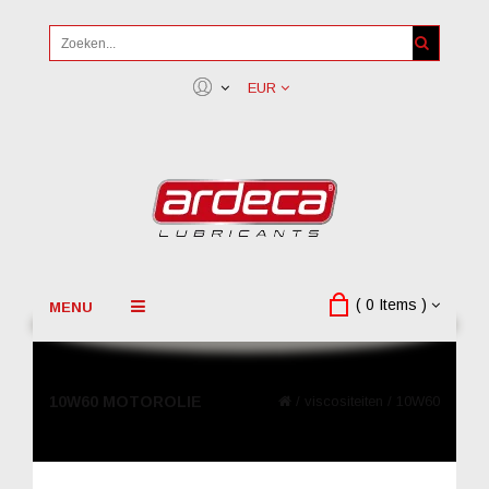
EUR
( 0 Items )
MENU
10W60 MOTOROLIE
/
viscositeiten
/
10W60