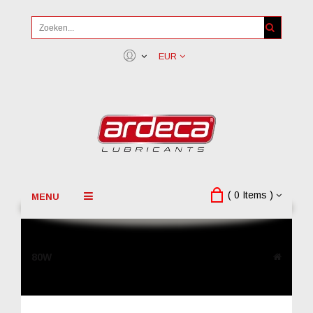
EUR
( 0 Items )
MENU
80W