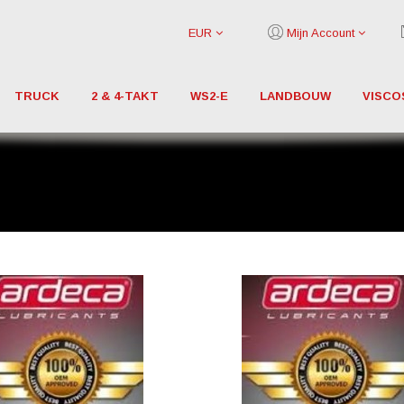
EUR
Mijn Account
TRUCK
2 & 4-TAKT
WS2-E
LANDBOUW
VISCO