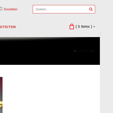
Bestellen
( 0 Items )
SITEITEN
/
2 & 4-Takt