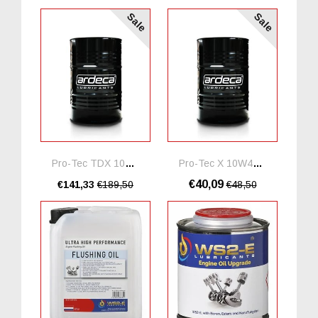
Sale
Sale
Pro-Tec TDX 10W40 *20 Liter
Pro-Tec X 10W40 *5 Liter
€40,09
€141,33
€189,50
€48,50