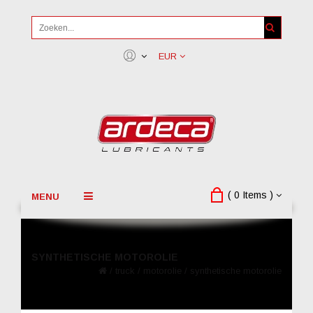
EUR
( 0 Items )
MENU
SYNTHETISCHE MOTOROLIE
/
truck
/
motorolie
/
synthetische motorolie