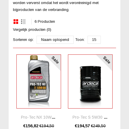
worden ververst omdat het wordt verontreinigd met
bijproducten van de verbranding.
6 Producten
Vergelijk producten (0)
Sorteren op:
Naam oplopend
Toon:
15
Sale
Sale
Pro-Tec NX 10W40 *20 Liter
Pro-Tec S 5W30 *20 Liter
€156,82
€194,50
€194,57
€249,50