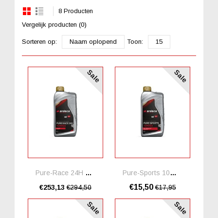
8 Producten
Vergelijk producten (0)
Sorteren op:
Naam oplopend
Toon:
15
Sale
Sale
Pure-Race 24H 10W60 *20 Liter
Pure-Sports 10W60 Ester
€15,50
€253,13
€294,50
€17,95
Sale
Sale