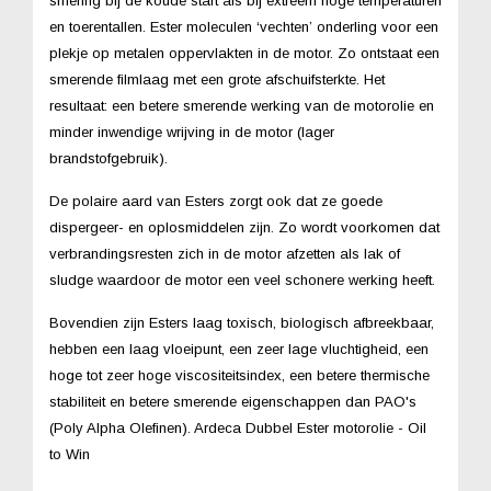
smering bij de koude start als bij extreem hoge temperaturen
en toerentallen. Ester moleculen ‘vechten’ onderling voor een
plekje op metalen oppervlakten in de motor. Zo ontstaat een
smerende filmlaag met een grote afschuifsterkte. Het
resultaat: een betere smerende werking van de
motorolie
en
minder inwendige wrijving in de motor (lager
brandstofgebruik).
De polaire aard van Esters zorgt ook dat ze goede
dispergeer- en oplosmiddelen zijn. Zo wordt voorkomen dat
verbrandingsresten zich in de motor afzetten als lak of
sludge waardoor de motor een veel schonere werking heeft.
Bovendien zijn Esters laag toxisch, biologisch afbreekbaar,
hebben een laag vloeipunt, een zeer lage vluchtigheid, een
hoge tot zeer hoge viscositeitsindex, een betere thermische
stabiliteit en betere smerende eigenschappen dan PAO's
(Poly Alpha Olefinen).
Ardeca Dubbel Ester motorolie - Oil
to Win