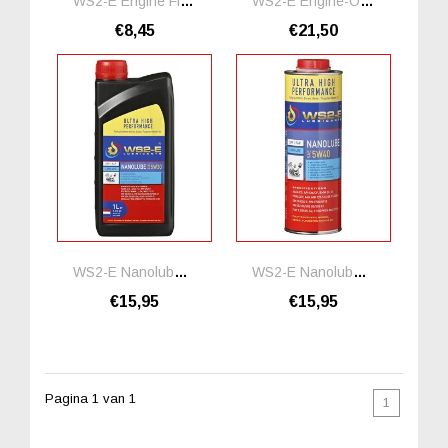
WS2-E Engine Flushing Oil *1 Liter
WS2-E Engine-Oil-Upgrade Motorolie Additief
€8,45
€21,50
WS2-E Nanolube 5W30 *1 Liter
WS2-E Nanolube 5W40 * 1 Liter
€15,95
€15,95
Pagina 1 van 1
1