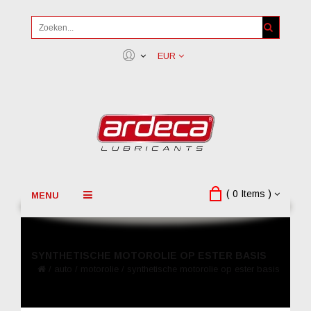
EUR
( 0 Items )
MENU
SYNTHETISCHE MOTOROLIE OP ESTER BASIS
/
auto
/
motorolie
/
synthetische motorolie op ester basis