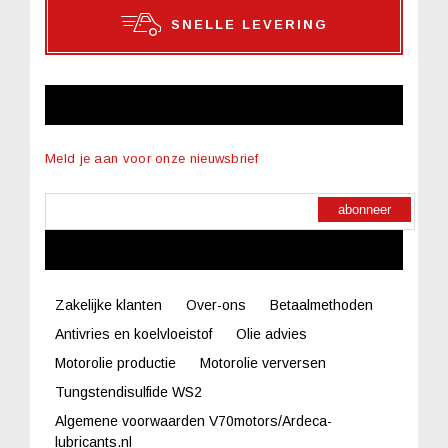
SNELLE LEVERING
NIEUWSBRIEF
Meld je aan voor onze nieuwsbrief
abonneer
LINKS
Zakelijke klanten
Over-ons
Betaalmethoden
Antivries en koelvloeistof
Olie advies
Motorolie productie
Motorolie verversen
Tungstendisulfide WS2
Algemene voorwaarden V70motors/Ardeca-
lubricants.nl