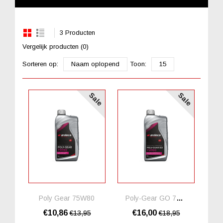
3 Producten
Vergelijk producten (0)
Sorteren op:
Naam oplopend
Toon:
15
Sale
Sale
Poly Gear 75W80
Poly-Gear GO 75W80
€10,86
€16,00
€13,95
€18,95