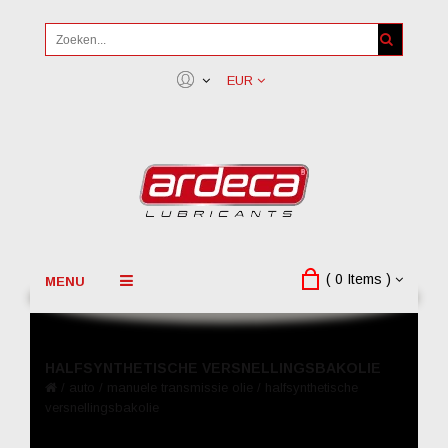
EUR
( 0 Items )
MENU
HALFSYNTHETISCHE VERSNELLINGSBAKOLIE
/
auto
/
manuele transmissie olie
/
halfsynthetische
versnellingsbakolie