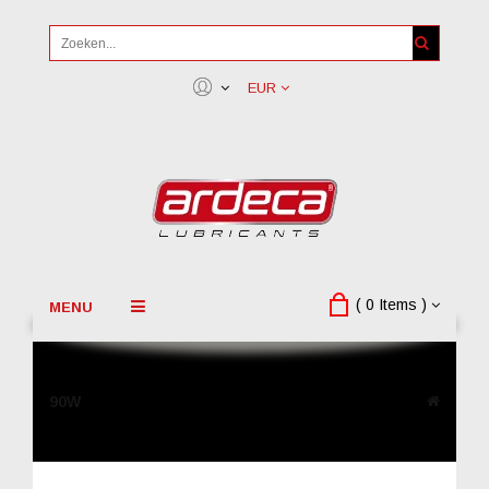
EUR
( 0 Items )
MENU
90W