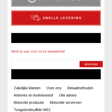
SNELLE LEVERING
NIEUWSBRIEF
Meld je aan voor onze nieuwsbrief
abonneer
LINKS
Zakelijke klanten
Over-ons
Betaalmethoden
Antivries en koelvloeistof
Olie advies
Motorolie productie
Motorolie verversen
Tungstendisulfide WS2