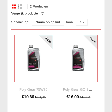
2 Producten
Vergelijk producten (0)
Sorteren op:
Naam oplopend
Toon:
15
Sale
Sale
Poly Gear 75W80
Poly-Gear GO 75W80
€10,86
€16,00
€13,95
€18,95