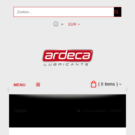
EUR
( 0 Items )
MENU
75W80
/
viscositeiten
/
75W80