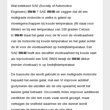
Wat betekend SAE (Society of Automotive
Engineers)
0W40
? SAE
0W40
wil zeggen dat dit een
multigrade motorolie is welke is getest op
vloeieigenschappen bij koude temperatuur, (W staat voor
Winter) en bij een temperatuur van 100 graden Celcius.
In
0W40
staat het getal voor de W voor de vloeibaarheid
van de motorolie bij koude temperatuur en het getal achter
de W voor de vloeibaarheid op bedrijfstemperatuur. Een
SAE
0W40
heeft dus dezelfde vloeibaarheid bij koude start
als bijvoorbeeld een SAE 0W20 terwijl de
0W40
dikker
(minder vloeibaar) is op bedrijfstemperatuur.
De basisolie die wordt gebruikt in een multigrade motorolie
bepaald het eerste getal, met een VI improver additief
(polymeren die uitzetten als de olie opwarmt) wordt het
tweede getal behaald. Viscositeits Index improver additieven
verdikken de olie niet zoals vaak wordt gezegd, maar
vertragen de snelheid waarmee de olie dunner wordt
naarmate de temperatuur van de olie stijgt.