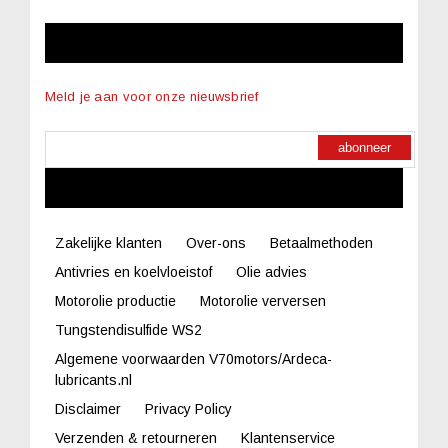
NIEUWSBRIEF
Meld je aan voor onze nieuwsbrief
abonneer
LINKS
Zakelijke klanten
Over-ons
Betaalmethoden
Antivries en koelvloeistof
Olie advies
Motorolie productie
Motorolie verversen
Tungstendisulfide WS2
Algemene voorwaarden V70motors/Ardeca-
lubricants.nl
Disclaimer
Privacy Policy
Verzenden & retourneren
Klantenservice