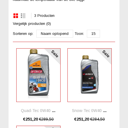
3 Producten
Vergelijk producten (0)
Sorteren op:
Naam oplopend
Toon:
15
Sale
Sale
Quad-Tec 0W40 *20 Liter
Snow-Tec 0W40 *20 Liter
€251,20
€289,50
€251,20
€284,50