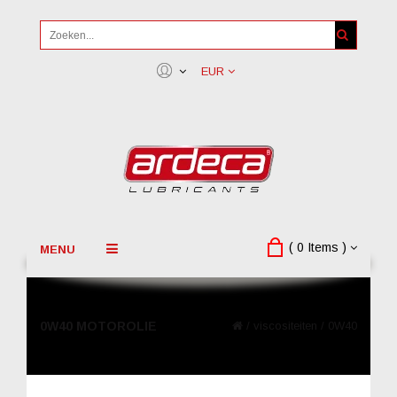
EUR
( 0 Items )
MENU
0W40 MOTOROLIE
/
viscositeiten
/
0W40