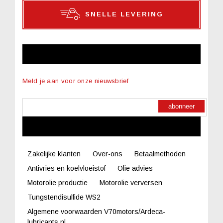
SNELLE LEVERING
NIEUWSBRIEF
Meld je aan voor onze nieuwsbrief
abonneer
LINKS
Zakelijke klanten
Over-ons
Betaalmethoden
Antivries en koelvloeistof
Olie advies
Motorolie productie
Motorolie verversen
Tungstendisulfide WS2
Algemene voorwaarden V70motors/Ardeca-
lubricants.nl