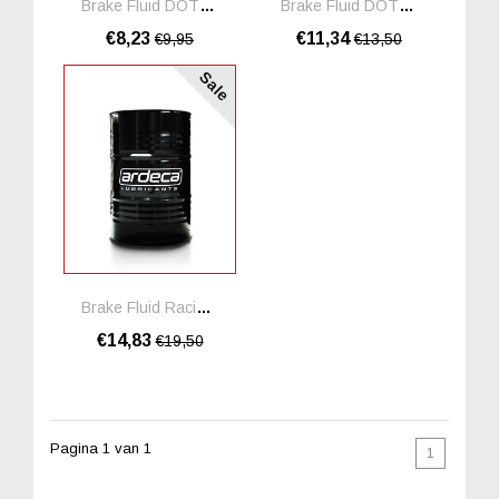
Brake Fluid DOT 4 *0,5 Liter
Brake Fluid DOT 4 LV *1 Liter
€8,23
€11,34
€9,95
€13,50
Sale
Brake Fluid Racing *0.5 Liter
€14,83
€19,50
Pagina 1 van 1
1