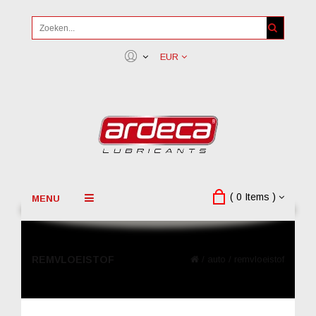
EUR
( 0 Items )
MENU
REMVLOEISTOF
/
auto
/
remvloeistof