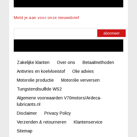
NIEUWSBRIEF
Meld je aan voor onze nieuwsbrief
abonneer
LINKS
Zakelijke klanten
Over-ons
Betaalmethoden
Antivries en koelvloeistof
Olie advies
Motorolie productie
Motorolie verversen
Tungstendisulfide WS2
Algemene voorwaarden V70motors/Ardeca-
lubricants.nl
Disclaimer
Privacy Policy
Verzenden & retourneren
Klantenservice
Sitemap