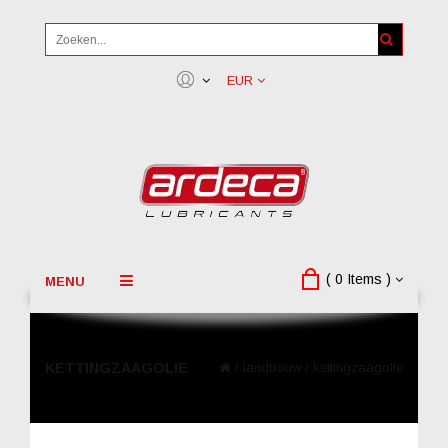
EUR
( 0 Items )
MENU
KETTINGZAAGOLIE
/
landbouw
/
kettingzaagolie