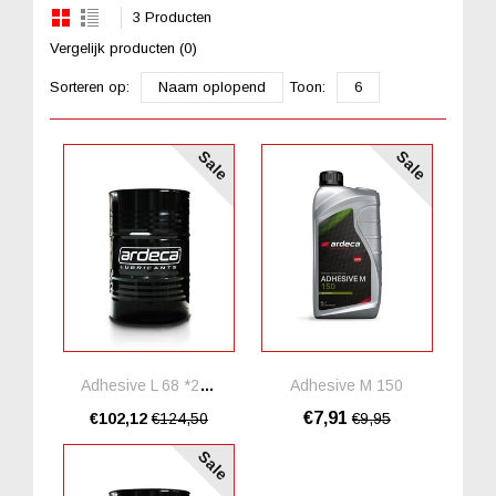
3 Producten
Vergelijk producten (0)
Sorteren op:
Naam oplopend
Toon:
6
Sale
Sale
Adhesive L 68 *20 Liter
Adhesive M 150
€7,91
€102,12
€124,50
€9,95
Sale