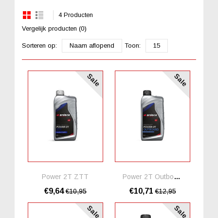
4 Producten
Vergelijk producten (0)
Sorteren op:
Naam aflopend
Toon:
15
Sale
Sale
Power 2T ZTT
Power 2T Outboard
€9,64
€10,71
€10,95
€12,95
Sale
Sale