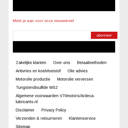
NIEUWSBRIEF
Meld je aan voor onze nieuwsbrief
abonneer
LINKS
Zakelijke klanten
Over-ons
Betaalmethoden
Antivries en koelvloeistof
Olie advies
Motorolie productie
Motorolie verversen
Tungstendisulfide WS2
Algemene voorwaarden V70motors/Ardeca-
lubricants.nl
Disclaimer
Privacy Policy
Verzenden & retourneren
Klantenservice
Sitemap