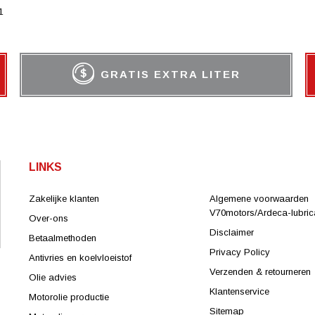
1
GRATIS EXTRA LITER
LINKS
Zakelijke klanten
Algemene voorwaarden
V70motors/Ardeca-lubrica
Over-ons
Disclaimer
Betaalmethoden
Privacy Policy
Antivries en koelvloeistof
Verzenden & retourneren
Olie advies
Klantenservice
Motorolie productie
Sitemap