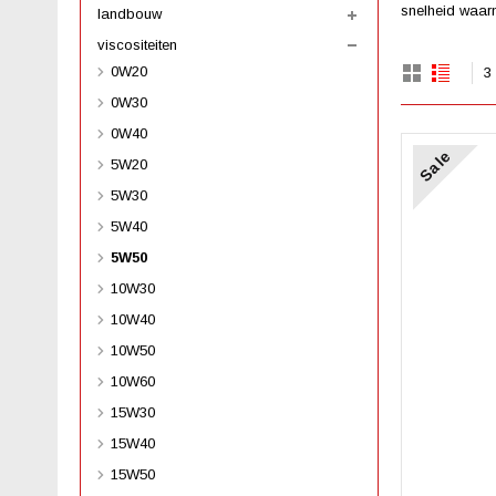
snelheid waarm
landbouw
viscositeiten
0W20
3
0W30
0W40
Sale
5W20
5W30
5W40
5W50
10W30
10W40
10W50
10W60
15W30
15W40
15W50