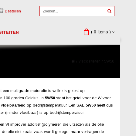
Bestellen
( 0 Items )
SITEITEN
/
viscositeiten
/
5W50
t een multigrade motorolie is welke is getest op
an 100 graden Celcius. In
5W50
staat het getal voor de W voor
e vloeibaarheid op bedrijfstemperatuur. Een SAE
5W50
heeft dus
er (minder vloeibaar) is op bedrijfstemperatuur.
en VI improver additief (polymeren die uitzetten als de olie
n de olie niet zoals vaak wordt gezegd, maar vertragen de