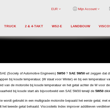
EUR
Mijn Account
TRUCK
2 & 4-TAKT
WS2-E
LANDBOUW
VISCO
SAE (Society of Automotive Engineers)
5
W50
?
SAE 5
W50
wil zeggen dat di
ppen bij koude temperatuur, (W staat voor Winter) en bij een temperatuur v
id van de motorolie bij koude temperatuur en het getal achter de W voor d
baarheid bij koude start als bijvoorbeeld een SAE 5W30 terwijl de
5W50
dikk
ie wordt gebruikt in een multigrade motorolie bepaald het eerste getal, met e
 het tweede getal behaald. Viscositeits Index improver additieven verdikke