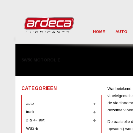
HOME
AUTO
5W50 MOTOROLIE
CATEGORIEËN
Wat betekend 
vloeieigenscha
de vloeibaarhe
auto
dezelfde vloei
truck
2 & 4-Takt
De basisolie d
WS2-E
opwarmt) wordt