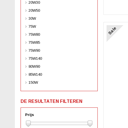
20W30
20W50
30W
75W
Sale
75W80
75W85
75W90
75W140
80W90
85W140
150W
DE RESULTATEN FILTEREN
Prijs