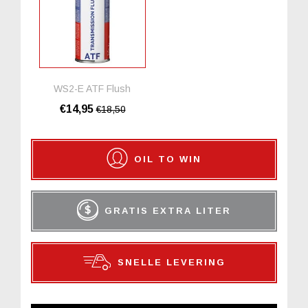
WS2-E ATF Flush
€14,95
€18,50
OIL TO WIN
GRATIS EXTRA LITER
SNELLE LEVERING