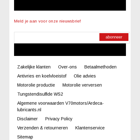
NIEUWSBRIEF
Meld je aan voor onze nieuwsbrief
abonneer
LINKS
Zakelijke klanten
Over-ons
Betaalmethoden
Antivries en koelvloeistof
Olie advies
Motorolie productie
Motorolie verversen
Tungstendisulfide WS2
Algemene voorwaarden V70motors/Ardeca-
lubricants.nl
Disclaimer
Privacy Policy
Verzenden & retourneren
Klantenservice
Sitemap