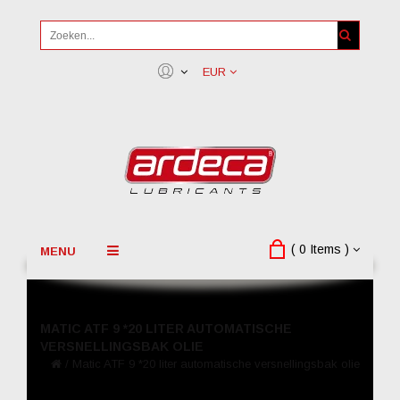
EUR
( 0 Items )
MENU
MATIC ATF 9 *20 LITER AUTOMATISCHE
VERSNELLINGSBAK OLIE
/
Matic ATF 9 *20 liter automatische versnellingsbak olie