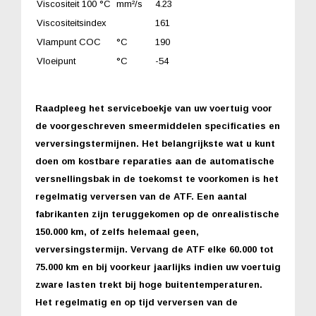
Viscositeit 100 °C
mm²/s
4.23
Viscositeitsindex
161
Vlampunt COC
°C
190
Vloeipunt
°C
-54
Raadpleeg het serviceboekje van uw voertuig voor
de voorgeschreven smeermiddelen specificaties en
verversingstermijnen. Het belangrijkste wat u kunt
doen om kostbare reparaties aan de automatische
versnellingsbak in de toekomst te voorkomen is het
regelmatig verversen van de ATF. Een aantal
fabrikanten zijn teruggekomen op de onrealistische
150.000 km, of zelfs helemaal geen,
verversingstermijn. Vervang de ATF elke 60.000 tot
75.000 km en bij voorkeur jaarlijks indien uw voertuig
zware lasten trekt bij hoge buitentemperaturen.
Het regelmatig en op tijd verversen van de