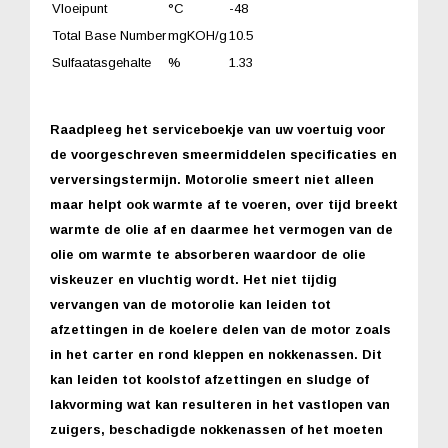
Vloeipunt
°C
-48
Total Base Number
mgKOH/g
10.5
Sulfaatasgehalte
%
1.33
Raadpleeg het serviceboekje van uw voertuig voor
de voorgeschreven smeermiddelen specificaties en
verversingstermijn. Motorolie smeert niet alleen
maar helpt ook warmte af te voeren, over tijd breekt
warmte de olie af en daarmee het vermogen van de
olie om warmte te absorberen waardoor de olie
viskeuzer en vluchtig wordt. Het niet tijdig
vervangen van de motorolie kan leiden tot
afzettingen in de koelere delen van de motor zoals
in het carter en rond kleppen en nokkenassen. Dit
kan leiden tot koolstof afzettingen en sludge of
lakvorming wat kan resulteren in het vastlopen van
zuigers, beschadigde nokkenassen of het moeten