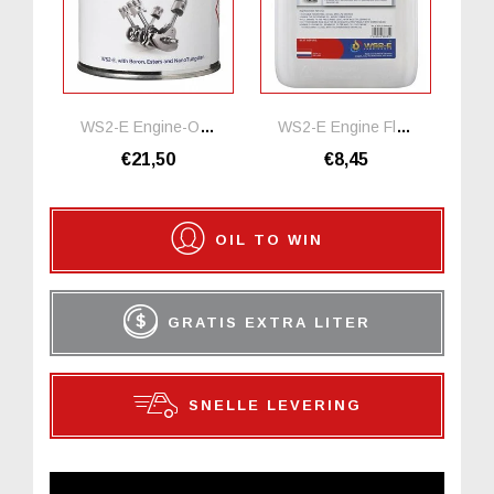
WS2-E Engine-Oil-Upgrade Motorolie Additief
WS2-E Engine Flushing Oil *1 Liter
€21,50
€8,45
OIL TO WIN
GRATIS EXTRA LITER
SNELLE LEVERING
NIEUWSBRIEF