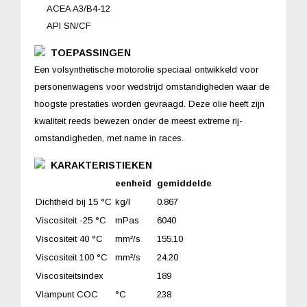
ACEA A3/B4-12
API SN/CF
TOEPASSINGEN
Een volsynthetische motorolie speciaal ontwikkeld voor
personenwagens voor wedstrijd omstandigheden waar de
hoogste prestaties worden gevraagd. Deze olie heeft zijn
kwaliteit reeds bewezen onder de meest extreme rij-
omstandigheden, met name in races.
KARAKTERISTIEKEN
eenheid
gemiddelde
Dichtheid bij 15 °C
kg/l
0.867
Viscositeit -25 °C
mPas
6040
Viscositeit 40 °C
mm²/s
155.10
Viscositeit 100 °C
mm²/s
24.20
Viscositeitsindex
189
Vlampunt COC
°C
238