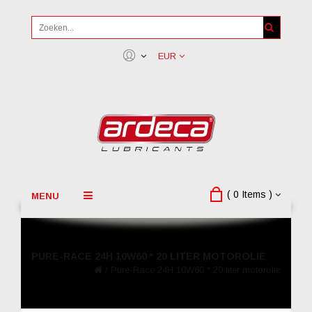
EUR
( 0 Items )
MENU
PURE-RACE 24H 10W60 * 20 LITER MOTOROLIE
/
Pure-Race 24H 10W60 * 20 liter motorolie