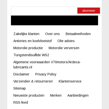
abonneer
LINKS
Zakelijke klanten
Over-ons
Betaalmethoden
Antivries en koelvloeistof
Olie advies
Motorolie productie
Motorolie verversen
Tungstendisulfide WS2
Algemene voorwaarden V70motors/Ardeca-
lubricants.nl
Disclaimer
Privacy Policy
Verzenden & retourneren
Klantenservice
Sitemap
Nieuwste producten
Merken
Aanbiedingen
RSS-feed