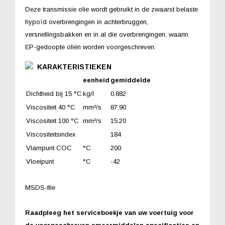
Deze transmissie olie wordt gebruikt in de zwaarst belaste
hypoïd overbrengingen in achterbruggen,
versnellingsbakken en in al die overbrengingen, waarin
EP-gedoopte oliën worden voorgeschreven.
KARAKTERISTIEKEN
eenheid
gemiddelde
Dichtheid bij 15 °C
kg/l
0.882
Viscositeit 40 °C
mm²/s
87.90
Viscositeit 100 °C
mm²/s
15.20
Viscositeitsindex
184
Vlampunt COC
°C
200
Vloeipunt
°C
-42
MSDS-file
Raadpleeg het serviceboekje van uw voertuig voor