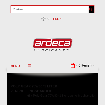
EUR
( 0 Items )
MENU
POLY GEAR 75W80 *1 LITER
VERSNELLINGSBAKOLIE
/
Poly Gear 75W80 *1 liter versnellingsbakolie