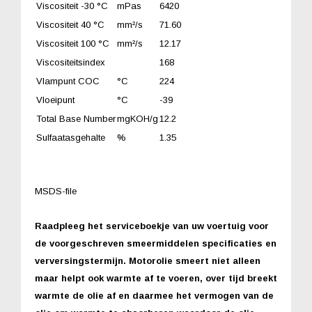
Viscositeit -30 °C
mPas
6420
Viscositeit 40 °C
mm²/s
71.60
Viscositeit 100 °C
mm²/s
12.17
Viscositeitsindex
168
Vlampunt COC
°C
224
Vloeipunt
°C
-39
Total Base Number
mgKOH/g
12.2
Sulfaatasgehalte
%
1.35
MSDS-file
Raadpleeg het serviceboekje van uw voertuig voor
de voorgeschreven smeermiddelen specificaties en
verversingstermijn. Motorolie smeert niet alleen
maar helpt ook warmte af te voeren, over tijd breekt
warmte de olie af en daarmee het vermogen van de