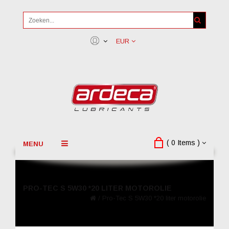
EUR
( 0 Items )
MENU
PRO-TEC S 5W30 *20 LITER MOTOROLIE
/
Pro-Tec S 5W30 *20 liter motorolie