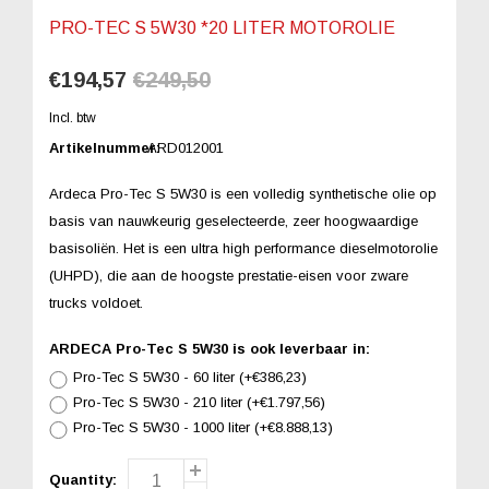
PRO-TEC S 5W30 *20 LITER MOTOROLIE
€194,57
€249,50
Incl. btw
Artikelnummer:
ARD012001
Ardeca Pro-Tec S 5W30 is een volledig synthetische olie op
basis van nauwkeurig geselecteerde, zeer hoogwaardige
basisoliën. Het is een ultra high performance dieselmotorolie
(UHPD), die aan de hoogste prestatie-eisen voor zware
trucks voldoet.
ARDECA Pro-Tec S 5W30 is ook leverbaar in:
Pro-Tec S 5W30 - 60 liter (+€386,23)
Pro-Tec S 5W30 - 210 liter (+€1.797,56)
Pro-Tec S 5W30 - 1000 liter (+€8.888,13)
Quantity: