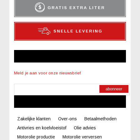
GRATIS EXTRA LITER
SNELLE LEVERING
NIEUWSBRIEF
Meld je aan voor onze nieuwsbrief
abonneer
LINKS
Zakelijke klanten
Over-ons
Betaalmethoden
Antivries en koelvloeistof
Olie advies
Motorolie productie
Motorolie verversen