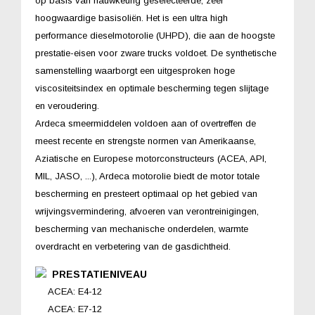
op basis van nauwkeurig geselecteerde, zeer
hoogwaardige basisoliën. Het is een ultra high
performance dieselmotorolie (UHPD), die aan de hoogste
prestatie-eisen voor zware trucks voldoet. De synthetische
samenstelling waarborgt een uitgesproken hoge
viscositeitsindex en optimale bescherming tegen slijtage
en veroudering.
Ardeca smeermiddelen voldoen aan of overtreffen de
meest recente en strengste normen van Amerikaanse,
Aziatische en Europese motorconstructeurs (ACEA, API,
MIL, JASO, ...), Ardeca motorolie biedt de motor totale
bescherming en presteert optimaal op het gebied van
wrijvingsvermindering, afvoeren van verontreinigingen,
bescherming van mechanische onderdelen, warmte
overdracht en verbetering van de gasdichtheid.
PRESTATIENIVEAU
ACEA: E4-12
ACEA: E7-12