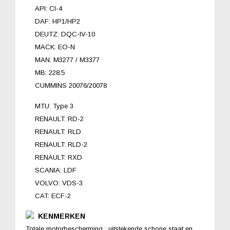
API: CI-4
DAF: HP1/HP2
DEUTZ: DQC-IV-10
MACK: EO-N
MAN: M3277 / M3377
MB: 228.5
CUMMINS 20076/20078
MTU: Type 3
RENAULT: RD-2
RENAULT: RLD
RENAULT: RLD-2
RENAULT: RXD
SCANIA: LDF
VOLVO: VDS-3
CAT: ECF-2
KENMERKEN
Totale motorbescherming : uitstekende schone staat en