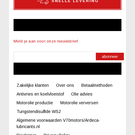
SNELLE LEVERING
NIEUWSBRIEF
Meld je aan voor onze nieuwsbrief
abonneer
LINKS
Zakelijke klanten
Over-ons
Betaalmethoden
Antivries en koelvloeistof
Olie advies
Motorolie productie
Motorolie verversen
Tungstendisulfide WS2
Algemene voorwaarden V70motors/Ardeca-
lubricants.nl