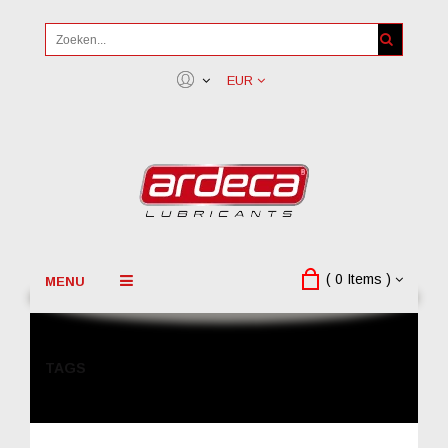
EUR
( 0 Items )
MENU
TAGS
Home
»
Tags