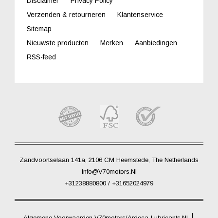
Disclaimer
Privacy Policy
Verzenden & retourneren
Klantenservice
Sitemap
Nieuwste producten
Merken
Aanbiedingen
RSS-feed
Zandvoortselaan 141a, 2106 CM Heemstede, The Netherlands
Info@V70motors.nl
+31238880800 / +31652024979
Algemene Voorwaarden V70motors/Ardeca-Lubricants.nl