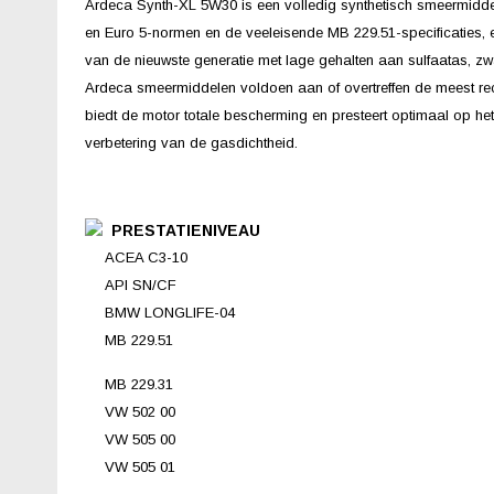
Ardeca Synth-XL 5W30 is een volledig synthetisch smeermidde
en Euro 5-normen en de veeleisende MB 229.51-specificaties, e
van de nieuwste generatie met lage gehalten aan sulfaatas, zw
Ardeca smeermiddelen voldoen aan of overtreffen de meest rec
biedt de motor totale bescherming en presteert optimaal op h
verbetering van de gasdichtheid.
PRESTATIENIVEAU
ACEA C3-10
API SN/CF
BMW LONGLIFE-04
MB 229.51
MB 229.31
VW 502 00
VW 505 00
VW 505 01