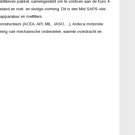
dditieven pakket, samengesteld om te voldoen aan de Euro 4-
rstand en roet- en sludge-vorming. Dit is een Mid SAPS-olie
paratuur en roetfilters.
structeurs (ACEA, API, MIL, JASO, ...), Ardeca motorolie
herming van mechanische onderdelen, warmte overdracht en