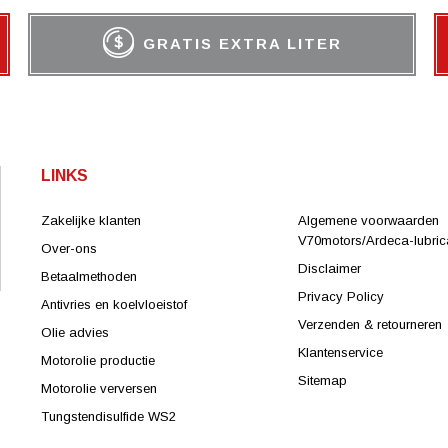
GRATIS EXTRA LITER
LINKS
Zakelijke klanten
Algemene voorwaarden
V70motors/Ardeca-lubrica
Over-ons
Disclaimer
Betaalmethoden
Privacy Policy
Antivries en koelvloeistof
Verzenden & retourneren
Olie advies
Klantenservice
Motorolie productie
Sitemap
Motorolie verversen
Tungstendisulfide WS2