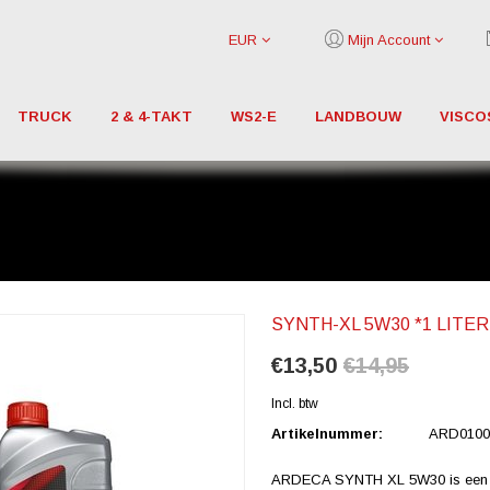
EUR
Mijn Account
TRUCK
2 & 4-TAKT
WS2-E
LANDBOUW
VISCO
SYNTH-XL 5W30 *1 LITE
€13,50
€14,95
Incl. btw
Artikelnummer:
ARD0100
ARDECA SYNTH XL 5W30 is een syn