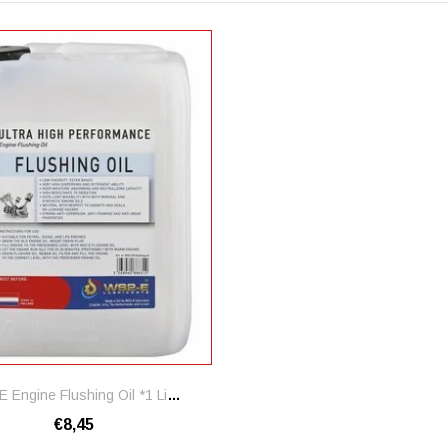
WS2-E Engine Flushing Oil *1 Liter
€8,45