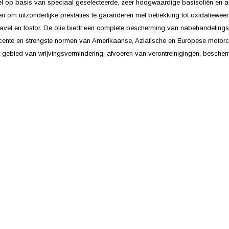
l op basis van speciaal geselecteerde, zeer hoogwaardige basisoliën en a
n om uitzonderlijke prestaties te garanderen met betrekking tot oxidatiewee
avel en fosfor. De olie biedt een complete bescherming van nabehandelingsap
ente en strengste normen van Amerikaanse, Aziatische en Europese motorcon
et gebied van wrijvingsvermindering, afvoeren van verontreinigingen, besc