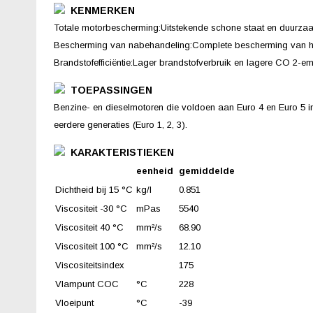
KENMERKEN
Totale motorbescherming:Uitstekende schone staat en duurza
Bescherming van nabehandeling:Complete bescherming van h
Brandstofefficiëntie:Lager brandstofverbruik en lagere CO 2-em
TOEPASSINGEN
Benzine- en dieselmotoren die voldoen aan Euro 4 en Euro 5 in
eerdere generaties (Euro 1, 2, 3).
KARAKTERISTIEKEN
eenheid
gemiddelde
Dichtheid bij 15 °C
kg/l
0.851
Viscositeit -30 °C
mPas
5540
Viscositeit 40 °C
mm²/s
68.90
Viscositeit 100 °C
mm²/s
12.10
Viscositeitsindex
175
Vlampunt COC
°C
228
Vloeipunt
°C
-39