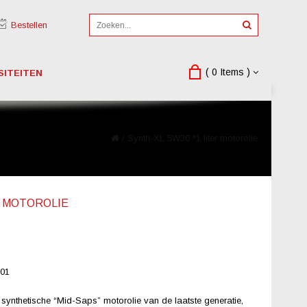
Bestellen
( 0 Items )
SITEITEN
/
Synth-XL 5W30 *1 liter motorolie
R MOTOROLIE
01
thetische “Mid-Saps” motorolie van de laatste generatie,