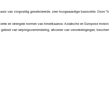
sis van zorgvuldig geselecteerde, zeer hoogwaardige basisoliën. Deze "lon
ente en strengste normen van Amerikaanse, Aziatische en Europese motorcon
et gebied van wrijvingsvermindering, afvoeren van verontreinigingen, besc