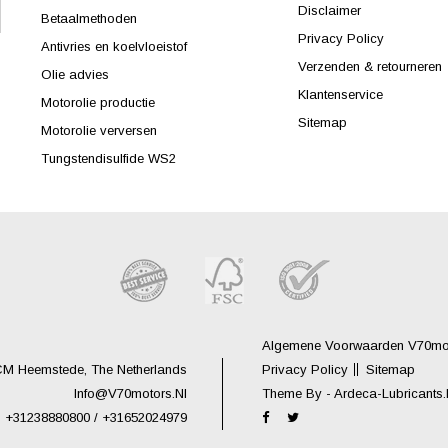
Disclaimer
Betaalmethoden
Privacy Policy
Antivries en koelvloeistof
Verzenden & retourneren
Olie advies
Klantenservice
Motorolie productie
Sitemap
Motorolie verversen
Tungstendisulfide WS2
Algemene Voorwaarden V70moto
CM Heemstede, The Netherlands
Privacy Policy
Sitemap
Info@V70motors.nl
Theme By -
Ardeca-Lubricants
+31238880800 / +31652024979