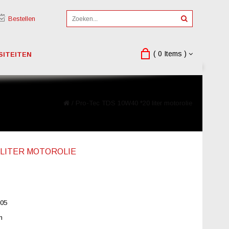
Bestellen
( 0 Items )
SITEITEN
/
Pro-Tec TDS 10W40 *20 liter motorolie
 LITER MOTOROLIE
05
n