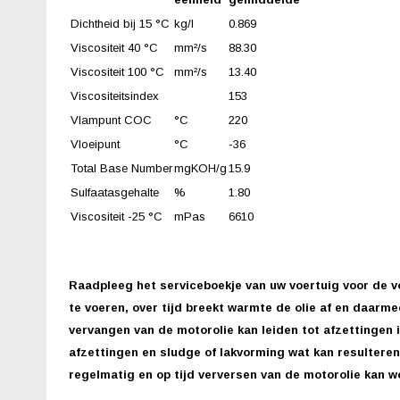
Dichtheid bij 15 °C
kg/l
0.869
Viscositeit 40 °C
mm²/s
88.30
Viscositeit 100 °C
mm²/s
13.40
Viscositeitsindex
153
Vlampunt COC
°C
220
Vloeipunt
°C
-36
Total Base Number
mgKOH/g
15.9
Sulfaatasgehalte
%
1.80
Viscositeit -25 °C
mPas
6610
Raadpleeg het serviceboekje van uw voertuig voor de v
te voeren, over tijd breekt warmte de olie af en daarm
vervangen van de motorolie kan leiden tot afzettingen i
afzettingen en sludge of lakvorming wat kan resultere
regelmatig en op tijd verversen van de motorolie kan 