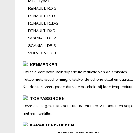
MTU: Type 3
RENAULT: RD-2
RENAULT: RLD
RENAULT: RLD-2
RENAULT: RXD
SCANIA: LDF-2
SCANIA: LDF-3
VOLVO: VDS-3
KENMERKEN
Emissie-compatibiliteit: superieure reductie van de emissies.
Totale motorbescherming: uitstekende schone staat en duurza
Koude start: zeer goede dunvloeibaarheid bij lage temperatuur.
TOEPASSINGEN
Deze olie is geschikt voor Euro IV- en Euro V-motoren en verpl
met een roetfilter.
KARAKTERISTIEKEN
eenheid
gemiddelde