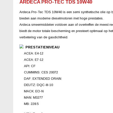
ARDECA PRO-TEC TDS 10W40
Ardeca Pro-Tec TDS 10W40 is een semi synthetische olie op ba
bieden aan moderne dieselmotoren met hoge prestaties.
Ardeca smeermiddelen voldoen aan of overtreffen de meest rec
biedt de motor totale bescherming en presteert optimaal op h
verbetering van de gasdichtheid.
PRESTATIENIVEAU
ACEA: E4-12
ACEA: E7-12
API: CF
CUMMINS: CES 20072
DAF: EXTENDED DRAIN
DEUTZ: DQC-III-10
MACK: EO-N
MAN: M3277
MB: 228.5