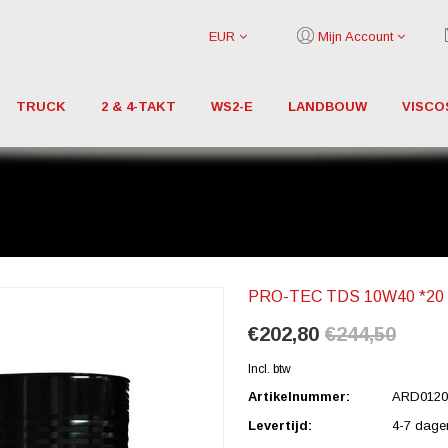
EUR
Mijn Account
TRUCK
2 & 4-TAKT
WS2-E
LANDBOUW
VISCO
PRO-TEC TDS 10W40 *20
€202,80
€244,50
Incl. btw
Artikelnummer:
ARD0120
Levertijd:
4-7 dage