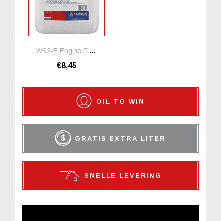
WS2-E Engine Flushing Oil *1 Liter
€8,45
OIL TO WIN
GRATIS EXTRA LITER
SNELLE LEVERING
NIEUWSBRIEF