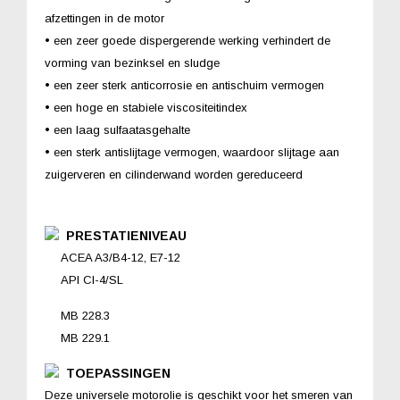
afzettingen in de motor
• een zeer goede dispergerende werking verhindert de
vorming van bezinksel en sludge
• een zeer sterk anticorrosie en antischuim vermogen
• een hoge en stabiele viscositeitindex
• een laag sulfaatasgehalte
• een sterk antislijtage vermogen, waardoor slijtage aan
zuigerveren en cilinderwand worden gereduceerd
PRESTATIENIVEAU
ACEA A3/B4-12, E7-12
API CI-4/SL
MB 228.3
MB 229.1
TOEPASSINGEN
Deze universele motorolie is geschikt voor het smeren van