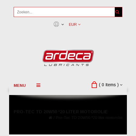
EUR
( 0 Items )
MENU
PRO-TEC TD 20W50 *20 LITER MOTOROLIE
/
Pro-Tec TD 20W50 *20 liter motorolie