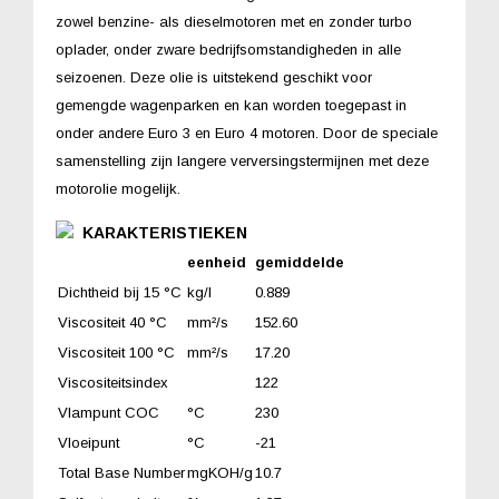
zowel benzine- als dieselmotoren met en zonder turbo
oplader, onder zware bedrijfsomstandigheden in alle
seizoenen. Deze olie is uitstekend geschikt voor
gemengde wagenparken en kan worden toegepast in
onder andere Euro 3 en Euro 4 motoren. Door de speciale
samenstelling zijn langere verversingstermijnen met deze
motorolie mogelijk.
KARAKTERISTIEKEN
eenheid
gemiddelde
Dichtheid bij 15 °C
kg/l
0.889
Viscositeit 40 °C
mm²/s
152.60
Viscositeit 100 °C
mm²/s
17.20
Viscositeitsindex
122
Vlampunt COC
°C
230
Vloeipunt
°C
-21
Total Base Number
mgKOH/g
10.7