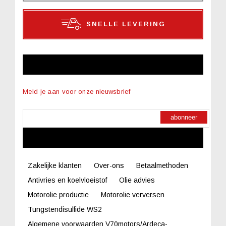
SNELLE LEVERING
NIEUWSBRIEF
Meld je aan voor onze nieuwsbrief
abonneer
LINKS
Zakelijke klanten
Over-ons
Betaalmethoden
Antivries en koelvloeistof
Olie advies
Motorolie productie
Motorolie verversen
Tungstendisulfide WS2
Algemene voorwaarden V70motors/Ardeca-