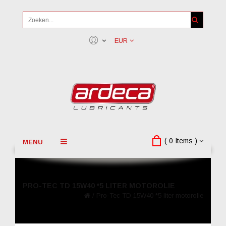
EUR
( 0 Items )
MENU
PRO-TEC TD 15W40 *5 LITER MOTOROLIE
/
Pro-Tec TD 15W40 *5 liter motorolie