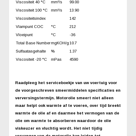
Viscositeit 40 °C
mm²/s
99.00
Viscositeit 100 °C
mm²/s
13.90
Viscositeitsindex
142
Vlampunt COC
°C
212
Vloeipunt
°C
-36
Total Base Number
mgKOH/g
10.7
Sulfaatasgehalte
%
1.37
Viscositeit -20 °C
mPas
4590
Raadpleeg het serviceboekje van uw voertuig voor
de voorgeschreven smeermiddelen specificaties en
verversingstermijn. Motorolie smeert niet alleen
maar helpt ook warmte af te voeren, over tijd breekt
warmte de olie af en daarmee het vermogen van de
olie om warmte te absorberen waardoor de olie
viskeuzer en vluchtig wordt. Het niet tijdig
vervangen van de motorolie kan leiden tot