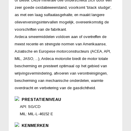
of diesel. Deze minerale olie onderscheidt zich door een
zeer goede oxidatieweerstand, voorkomt 'black sludge',
as met een laag sulfaatasgehalte, en maakt langere
olieverversingsintervallen mogelijk, overeenkomstig de
voorschriften van de fabrikant.
Ardeca smeermiddelen voldoen aan of overtreffen de
meest recente en strengste normen van Amerikaanse,
Aziatische en Europese motorconstructeurs (ACEA, API,
MIL, JASO, ...), Ardeca motorolie biedt de motor totale
bescherming en presteert optimaal op het gebied van
wrijvingsvermindering, afvoeren van verontreinigingen,
bescherming van mechanische onderdelen, warmte
overdracht en verbetering van de gasdichtheid.
PRESTATIENIVEAU
API: SG/CD
MIL: MIL-L-46152 E
KENMERKEN