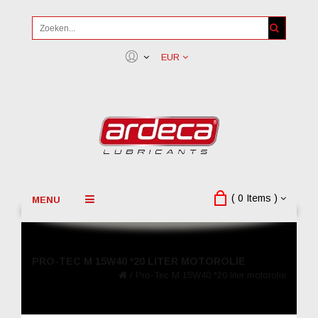
EUR
( 0 Items )
MENU
PRO-TEC M 15W40 *20 LITER MOTOROLIE
/
Pro-Tec M 15W40 *20 liter motorolie