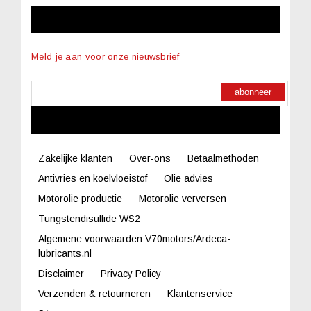
NIEUWSBRIEF
Meld je aan voor onze nieuwsbrief
abonneer
LINKS
Zakelijke klanten
Over-ons
Betaalmethoden
Antivries en koelvloeistof
Olie advies
Motorolie productie
Motorolie verversen
Tungstendisulfide WS2
Algemene voorwaarden V70motors/Ardeca-
lubricants.nl
Disclaimer
Privacy Policy
Verzenden & retourneren
Klantenservice