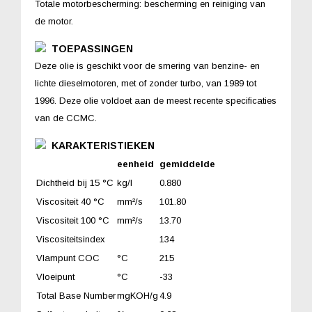
Totale motorbescherming: bescherming en reiniging van
de motor.
TOEPASSINGEN
Deze olie is geschikt voor de smering van benzine- en
lichte dieselmotoren, met of zonder turbo, van 1989 tot
1996. Deze olie voldoet aan de meest recente specificaties
van de CCMC.
KARAKTERISTIEKEN
eenheid
gemiddelde
Dichtheid bij 15 °C
kg/l
0.880
Viscositeit 40 °C
mm²/s
101.80
Viscositeit 100 °C
mm²/s
13.70
Viscositeitsindex
134
Vlampunt COC
°C
215
Vloeipunt
°C
-33
Total Base Number
mgKOH/g
4.9