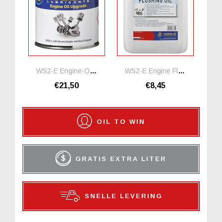
WS2-E Engine-Oil-Upgrade Motorolie Additief
WS2-E Engine Flushing Oil *1 Liter
€21,50
€8,45
OIL TO WIN
GRATIS EXTRA LITER
SNELLE LEVERING