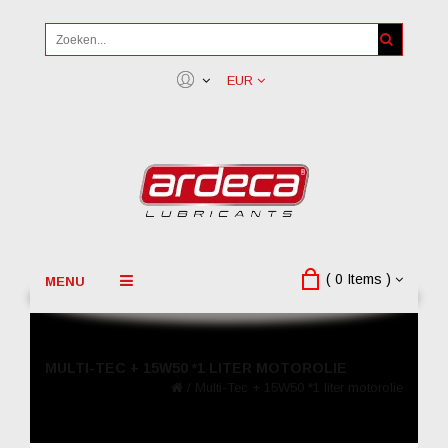
EUR
( 0 Items )
MENU
MULTI-TEC + 15W50 *1 LITER MOTOROLIE
/
Multi-Tec + 15W50 *1 liter motorolie