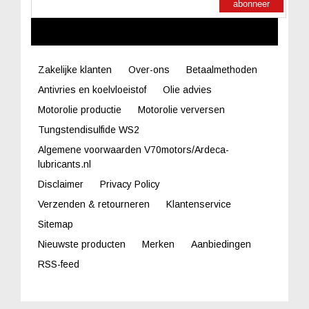
abonneer
LINKS
Zakelijke klanten
Over-ons
Betaalmethoden
Antivries en koelvloeistof
Olie advies
Motorolie productie
Motorolie verversen
Tungstendisulfide WS2
Algemene voorwaarden V70motors/Ardeca-
lubricants.nl
Disclaimer
Privacy Policy
Verzenden & retourneren
Klantenservice
Sitemap
Nieuwste producten
Merken
Aanbiedingen
RSS-feed