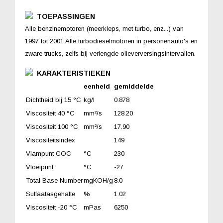
TOEPASSINGEN
Alle benzinemotoren (meerkleps, met turbo, enz...) van
1997 tot 2001.Alle turbodieselmotoren in personenauto's en
zware trucks, zelfs bij verlengde olieverversingsintervallen.
KARAKTERISTIEKEN
eenheid
gemiddelde
Dichtheid bij 15 °C
kg/l
0.878
Viscositeit 40 °C
mm²/s
128.20
Viscositeit 100 °C
mm²/s
17.90
Viscositeitsindex
149
Vlampunt COC
°C
230
Vloeipunt
°C
-27
Total Base Number
mgKOH/g
8.0
Sulfaatasgehalte
%
1.02
Viscositeit -20 °C
mPas
6250