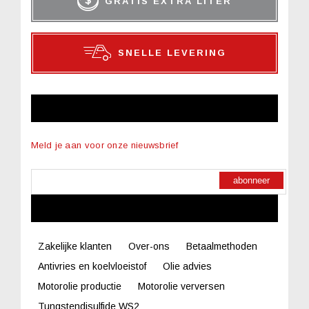
GRATIS EXTRA LITER
SNELLE LEVERING
NIEUWSBRIEF
Meld je aan voor onze nieuwsbrief
abonneer
LINKS
Zakelijke klanten
Over-ons
Betaalmethoden
Antivries en koelvloeistof
Olie advies
Motorolie productie
Motorolie verversen
Tungstendisulfide WS2