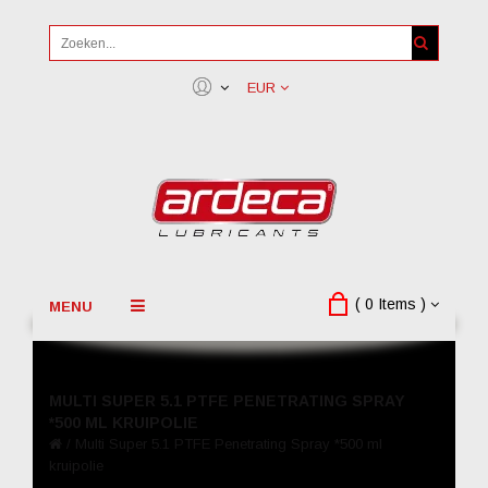
EUR
( 0 Items )
MENU
MULTI SUPER 5.1 PTFE PENETRATING SPRAY
*500 ML KRUIPOLIE
/
Multi Super 5.1 PTFE Penetrating Spray *500 ml
kruipolie