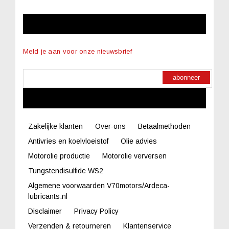
NIEUWSBRIEF
Meld je aan voor onze nieuwsbrief
abonneer
LINKS
Zakelijke klanten
Over-ons
Betaalmethoden
Antivries en koelvloeistof
Olie advies
Motorolie productie
Motorolie verversen
Tungstendisulfide WS2
Algemene voorwaarden V70motors/Ardeca-
lubricants.nl
Disclaimer
Privacy Policy
Verzenden & retourneren
Klantenservice