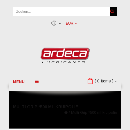
EUR
( 0 Items )
MENU
MULTI GRIP *500 ML KRUIPOLIE
/
Multi Grip *500 ml kruipolie