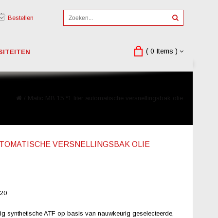
Bestellen
( 0 Items )
SITEITEN
/
Matic MB 15 *1 liter automatische versnellingsbak olie
AUTOMATISCHE VERSNELLINGSBAK OLIE
20
ig synthetische ATF op basis van nauwkeurig geselecteerde,