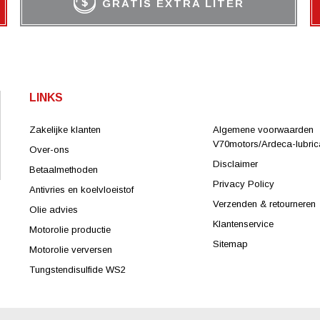
GRATIS EXTRA LITER
LINKS
Zakelijke klanten
Algemene voorwaarden
V70motors/Ardeca-lubrica
Over-ons
Disclaimer
Betaalmethoden
Privacy Policy
Antivries en koelvloeistof
Verzenden & retourneren
Olie advies
Klantenservice
Motorolie productie
Sitemap
Motorolie verversen
Tungstendisulfide WS2