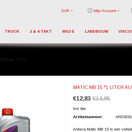
EUR
Mijn Account
TRUCK
2 & 4-TAKT
WS2-E
LANDBOUW
VISCO
NGSBAK OLIE
MATIC MB 15 *1 LITER 
€12,83
€14,95
Incl. btw
Artikelnummer:
ARD0201
Ardeca Matic MB 15 is een volled