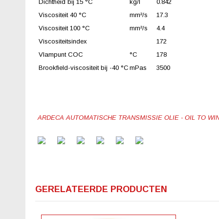
Dichtheid bij 15 °C
kg/l
0.842
Viscositeit 40 °C
mm²/s
17.3
Viscositeit 100 °C
mm²/s
4.4
Viscositeitsindex
172
Vlampunt COC
°C
178
Brookfield-viscositeit bij -40 °C
mPas
3500
ARDECA AUTOMATISCHE TRANSMISSIE OLIE - OIL TO WIN
GERELATEERDE PRODUCTEN