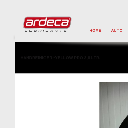
HOME
AUTO
HANDREINIGER *YELLOW PRO 3,8 LTR.