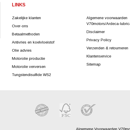
LINKS
Zakelijke klanten
Algemene voorwaarden
V70motors/Ardeca-lubrica
Over-ons
Disclaimer
Betaalmethoden
Privacy Policy
Antivries en koelvloeistof
Verzenden & retourneren
Olie advies
Klantenservice
Motorolie productie
Sitemap
Motorolie verversen
Tungstendisulfide WS2
Algemene Voorwaarden V70moto