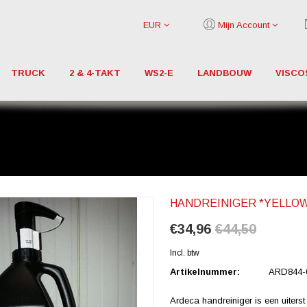
EUR
Mijn Account
TRUCK
2 & 4-TAKT
WS2-E
LANDBOUW
VISCO
HANDREINIGER *YELLOW 
€34,96
€44,50
Incl. btw
Artikelnummer:
ARD844-
Ardeca handreiniger is een uiterst