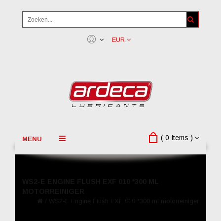
EUR
( 0 Items )
MENU
WS2-E ENGINE FLUSH EXF 010 *300 ML
MOTORREINIGER
/
WS2-E Engine Flush EXF 010 *300 ml motorreiniger