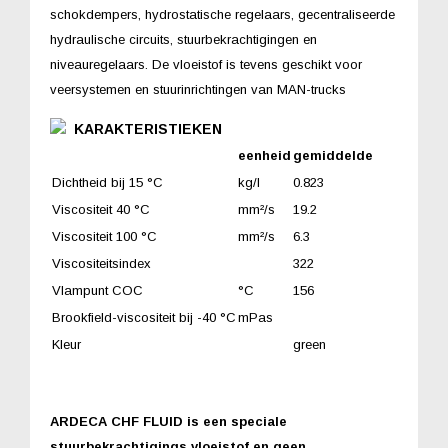
schokdempers, hydrostatische regelaars, gecentraliseerde
hydraulische circuits, stuurbekrachtigingen en
niveauregelaars. De vloeistof is tevens geschikt voor
veersystemen en stuurinrichtingen van MAN-trucks
KARAKTERISTIEKEN
eenheid
gemiddelde
Dichtheid bij 15 °C
kg/l
0.823
Viscositeit 40 °C
mm²/s
19.2
Viscositeit 100 °C
mm²/s
6.3
Viscositeitsindex
322
Vlampunt COC
°C
156
Brookfield-viscositeit bij -40 °C
mPas
Kleur
green
ARDECA CHF FLUID is een speciale
stuurbekrachtigings vloeistof en geen