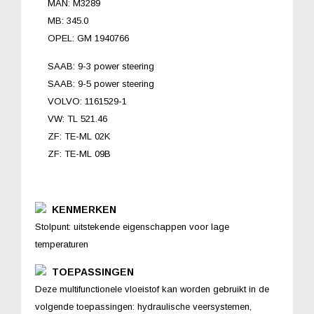
MAN: M3289
MB: 345.0
OPEL: GM 1940766
SAAB: 9-3 power steering
SAAB: 9-5 power steering
VOLVO: 1161529-1
VW: TL 521.46
ZF: TE-ML 02K
ZF: TE-ML 09B
KENMERKEN
Stolpunt: uitstekende eigenschappen voor lage
temperaturen
TOEPASSINGEN
Deze multifunctionele vloeistof kan worden gebruikt in de
volgende toepassingen: hydraulische veersystemen,