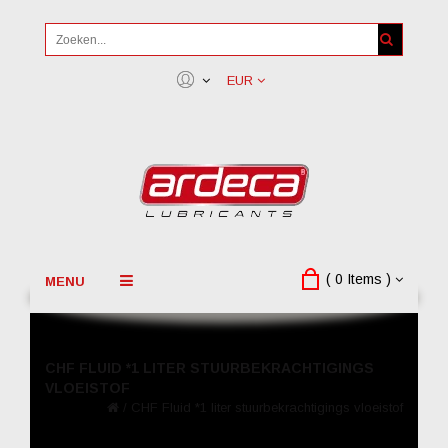
EUR
( 0 Items )
MENU
CHF FLUID *1 LITER STUURBEKRACHTIGINGS
VLOEISTOF
/
CHF Fluid *1 liter stuurbekrachtigings vloeistof