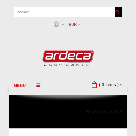
EUR
( 0 Items )
MENU
/
Merken
/
WS2-E