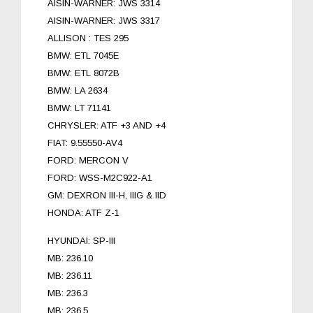
AISIN-WARNER: JWS 3314
AISIN-WARNER: JWS 3317
ALLISON : TES 295
BMW: ETL 7045E
BMW: ETL 8072B
BMW: LA 2634
BMW: LT 71141
CHRYSLER: ATF +3 AND +4
FIAT: 9.55550-AV4
FORD: MERCON V
FORD: WSS-M2C922-A1
GM: DEXRON III-H, IIIG & IID
HONDA: ATF Z-1
HYUNDAI: SP-III
MB: 236.10
MB: 236.11
MB: 236.3
MB: 236.5