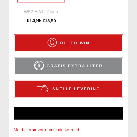
WS2-E ATF Flush
€14,95
€18,50
OIL TO WIN
GRATIS EXTRA LITER
SNELLE LEVERING
NIEUWSBRIEF
Meld je aan voor onze nieuwsbrief