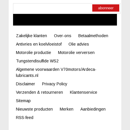
abonneer
LINKS
Zakelijke klanten
Over-ons
Betaalmethoden
Antivries en koelvloeistof
Olie advies
Motorolie productie
Motorolie verversen
Tungstendisulfide WS2
Algemene voorwaarden V70motors/Ardeca-
lubricants.nl
Disclaimer
Privacy Policy
Verzenden & retourneren
Klantenservice
Sitemap
Nieuwste producten
Merken
Aanbiedingen
RSS-feed