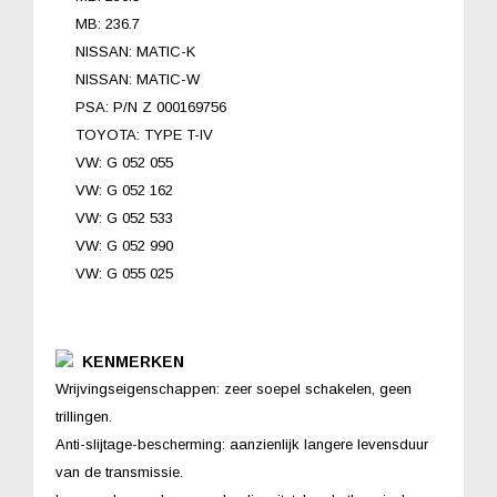
MB: 236.7
NISSAN: MATIC-K
NISSAN: MATIC-W
PSA: P/N Z 000169756
TOYOTA: TYPE T-IV
VW: G 052 055
VW: G 052 162
VW: G 052 533
VW: G 052 990
VW: G 055 025
KENMERKEN
Wrijvingseigenschappen: zeer soepel schakelen, geen
trillingen.
Anti-slijtage-bescherming: aanzienlijk langere levensduur
van de transmissie.