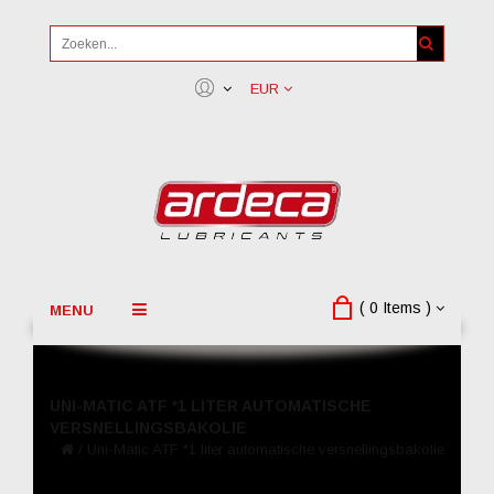
EUR
( 0 Items )
MENU
UNI-MATIC ATF *1 LITER AUTOMATISCHE
VERSNELLINGSBAKOLIE
/
Uni-Matic ATF *1 liter automatische versnellingsbakolie