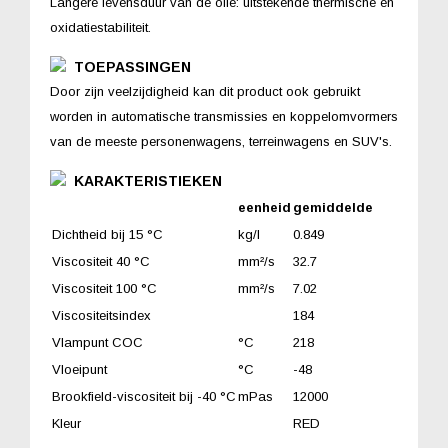
Langere levensduur van de olie: uitstekende thermische en
oxidatiestabiliteit.
TOEPASSINGEN
Door zijn veelzijdigheid kan dit product ook gebruikt
worden in automatische transmissies en koppelomvormers
van de meeste personenwagens, terreinwagens en SUV's.
KARAKTERISTIEKEN
eenheid
gemiddelde
Dichtheid bij 15 °C
kg/l
0.849
Viscositeit 40 °C
mm²/s
32.7
Viscositeit 100 °C
mm²/s
7.02
Viscositeitsindex
184
Vlampunt COC
°C
218
Vloeipunt
°C
-48
Brookfield-viscositeit bij -40 °C
mPas
12000
Kleur
RED