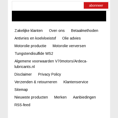
abonneer
LINKS
Zakelijke klanten
Over-ons
Betaalmethoden
Antivries en koelvloeistof
Olie advies
Motorolie productie
Motorolie verversen
Tungstendisulfide WS2
Algemene voorwaarden V70motors/Ardeca-
lubricants.nl
Disclaimer
Privacy Policy
Verzenden & retourneren
Klantenservice
Sitemap
Nieuwste producten
Merken
Aanbiedingen
RSS-feed