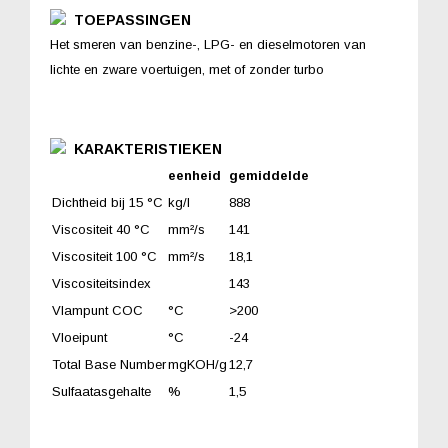
TOEPASSINGEN
Het smeren van benzine-, LPG- en dieselmotoren van
lichte en zware voertuigen, met of zonder turbo
KARAKTERISTIEKEN
eenheid
gemiddelde
Dichtheid bij 15 °C
kg/l
888
Viscositeit 40 °C
mm²/s
141
Viscositeit 100 °C
mm²/s
18,1
Viscositeitsindex
143
Vlampunt COC
°C
>200
Vloeipunt
°C
-24
Total Base Number
mgKOH/g
12,7
Sulfaatasgehalte
%
1,5