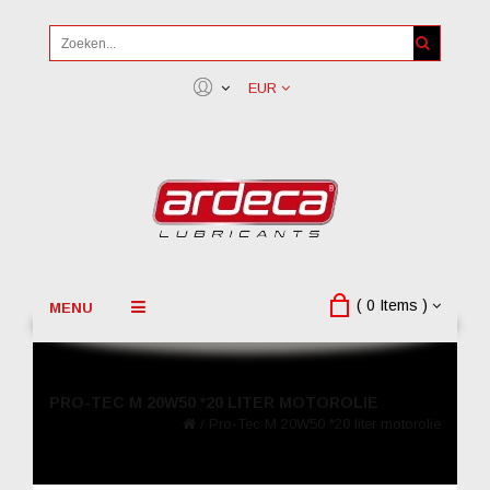
EUR
( 0 Items )
MENU
PRO-TEC M 20W50 *20 LITER MOTOROLIE
/
Pro-Tec M 20W50 *20 liter motorolie