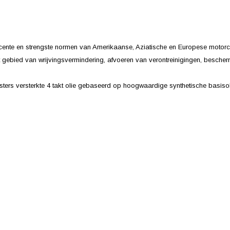
ente en strengste normen van Amerikaanse, Aziatische en Europese motorcon
et gebied van wrijvingsvermindering, afvoeren van verontreinigingen, besc
ters versterkte 4 takt olie gebaseerd op hoogwaardige synthetische basiso
n