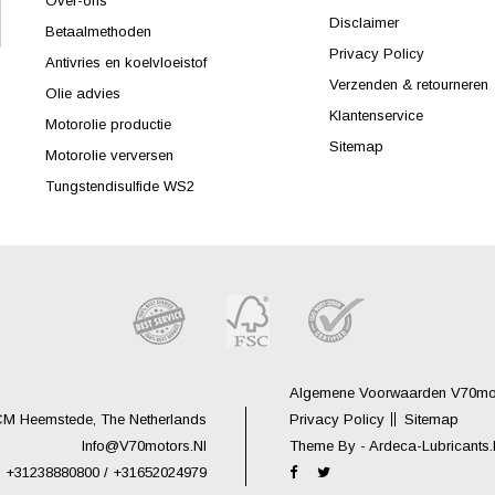
Over-ons
Disclaimer
Betaalmethoden
Privacy Policy
Antivries en koelvloeistof
Verzenden & retourneren
Olie advies
Klantenservice
Motorolie productie
Sitemap
Motorolie verversen
Tungstendisulfide WS2
Algemene Voorwaarden V70moto
CM Heemstede, The Netherlands
Privacy Policy
Sitemap
Info@V70motors.nl
Theme By -
Ardeca-Lubricants
+31238880800 / +31652024979