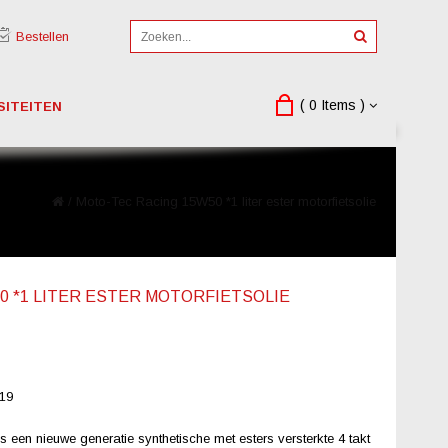
Bestellen
( 0 Items )
SITEITEN
/
Moto-Tec Racing 15W50 *1 liter ester motorfietsolie
0 *1 LITER ESTER MOTORFIETSOLIE
19
een nieuwe generatie synthetische met esters versterkte 4 takt