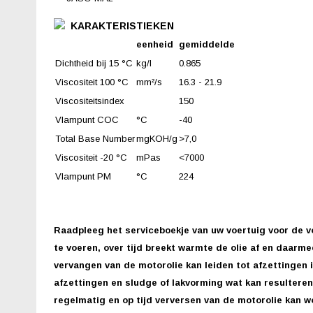
KARAKTERISTIEKEN
eenheid
gemiddelde
Dichtheid bij 15 °C
kg/l
0.865
Viscositeit 100 °C
mm²/s
16.3 - 21.9
Viscositeitsindex
150
Vlampunt COC
°C
-40
Total Base Number
mgKOH/g
>7,0
Viscositeit -20 °C
mPas
<7000
Vlampunt PM
°C
224
Raadpleeg het serviceboekje van uw voertuig voor de v
te voeren, over tijd breekt warmte de olie af en daarm
vervangen van de motorolie kan leiden tot afzettingen i
afzettingen en sludge of lakvorming wat kan resultere
regelmatig en op tijd verversen van de motorolie kan 