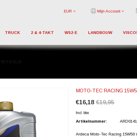
EUR
Mijn Account
TRUCK
2 & 4-TAKT
WS2-E
LANDBOUW
VISCO
FIETSOLIE
MOTO-TEC RACING 15W5
€16,18
€19,95
Incl. btw
Artikelnummer:
ARD0141
Ardeca Moto-Tec Racing 15W50 is 