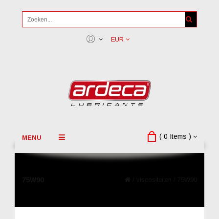
EUR
( 0 Items )
MENU
75W90
/
viscositeiten
/
75W90