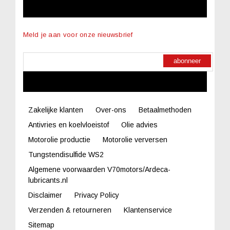
NIEUWSBRIEF
Meld je aan voor onze nieuwsbrief
abonneer
LINKS
Zakelijke klanten
Over-ons
Betaalmethoden
Antivries en koelvloeistof
Olie advies
Motorolie productie
Motorolie verversen
Tungstendisulfide WS2
Algemene voorwaarden V70motors/Ardeca-
lubricants.nl
Disclaimer
Privacy Policy
Verzenden & retourneren
Klantenservice
Sitemap