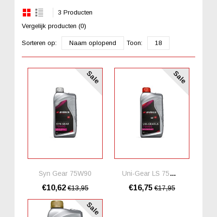
3 Producten
Vergelijk producten (0)
Sorteren op:
Naam oplopend
Toon:
18
Sale
Sale
Syn Gear 75W90
Uni-Gear LS 75W90
€10,62
€16,75
€13,95
€17,95
Sale