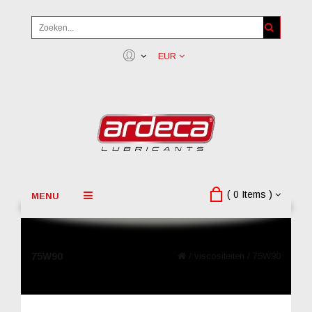
EUR
( 0 Items )
MENU
75W90
/
viscositeiten
/
75W90