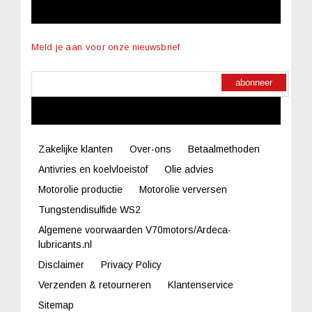
NIEUWSBRIEF
Meld je aan voor onze nieuwsbrief
abonneer
LINKS
Zakelijke klanten
Over-ons
Betaalmethoden
Antivries en koelvloeistof
Olie advies
Motorolie productie
Motorolie verversen
Tungstendisulfide WS2
Algemene voorwaarden V70motors/Ardeca-
lubricants.nl
Disclaimer
Privacy Policy
Verzenden & retourneren
Klantenservice
Sitemap