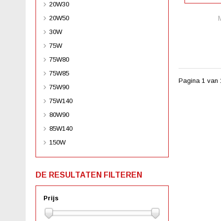
20W30
20W50
30W
75W
75W80
75W85
Pagina 1 van 
75W90
75W140
80W90
85W140
150W
DE RESULTATEN FILTEREN
Prijs