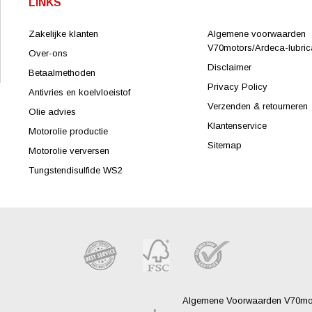
LINKS
Zakelijke klanten
Algemene voorwaarden
V70motors/Ardeca-lubrica
Over-ons
Disclaimer
Betaalmethoden
Privacy Policy
Antivries en koelvloeistof
Verzenden & retourneren
Olie advies
Klantenservice
Motorolie productie
Sitemap
Motorolie verversen
Tungstendisulfide WS2
Algemene Voorwaarden V70moto