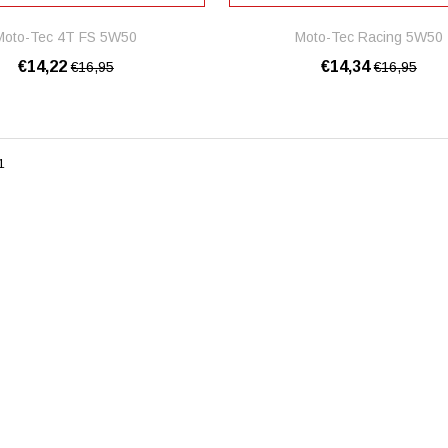
Moto-Tec 4T FS 5W50
Moto-Tec Racing 5W50
€14,22
€14,34
€16,95
€16,95
1