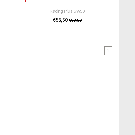
Racing Plus 5W50
€55,50
€63,50
1