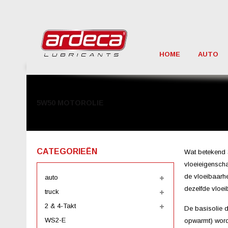
HOME
AUTO
5W50 MOTOROLIE
CATEGORIEËN
Wat betekend 
vloeieigenscha
de vloeibaarhe
auto
dezelfde vloei
truck
2 & 4-Takt
De basisolie d
WS2-E
opwarmt) wordt