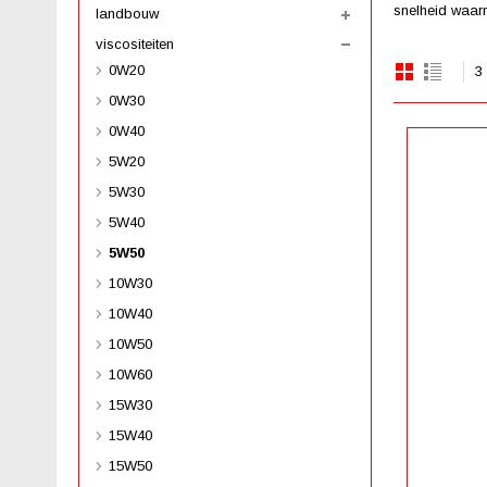
snelheid waarm
landbouw
viscositeiten
0W20
3
0W30
0W40
5W20
5W30
5W40
5W50
10W30
10W40
10W50
10W60
15W30
15W40
15W50