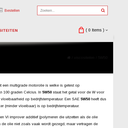
Bestellen
( 0 Items )
SITEITEN
/
viscositeiten
/
5W50
t een multigrade motorolie is welke is getest op
an 100 graden Celcius. In
5W50
staat het getal voor de W voor
e vloeibaarheid op bedrijfstemperatuur. Een SAE
5W50
heeft dus
er (minder vloeibaar) is op bedrijfstemperatuur.
en VI improver additief (polymeren die uitzetten als de olie
n de olie niet zoals vaak wordt gezegd, maar vertragen de