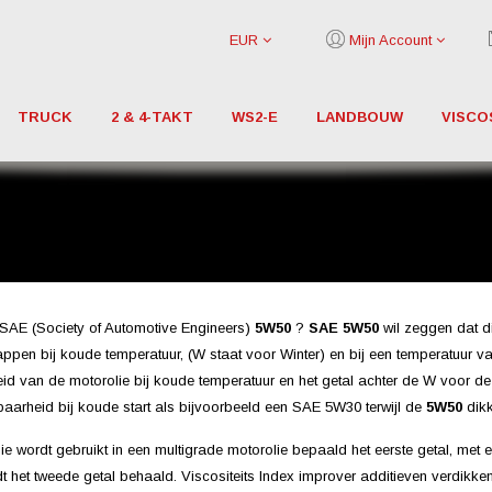
EUR
Mijn Account
TRUCK
2 & 4-TAKT
WS2-E
LANDBOUW
VISCO
SAE (Society of Automotive Engineers)
5
W50
?
SAE 5
W50
wil zeggen dat di
ppen bij koude temperatuur, (W staat voor Winter) en bij een temperatuur v
id van de motorolie bij koude temperatuur en het getal achter de W voor d
baarheid bij koude start als bijvoorbeeld een SAE 5W30 terwijl de
5W50
dikk
ie wordt gebruikt in een multigrade motorolie bepaald het eerste getal, met e
 het tweede getal behaald. Viscositeits Index improver additieven verdikke