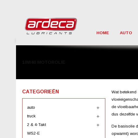
HOME
AUTO
10W40 MOTOROLIE
CATEGORIEËN
Wat betekend 
vloeieigenscha
de vloeibaarhe
auto
dus dezelfde v
truck
2 & 4-Takt
De basisolie d
WS2-E
opwarmt) wordt