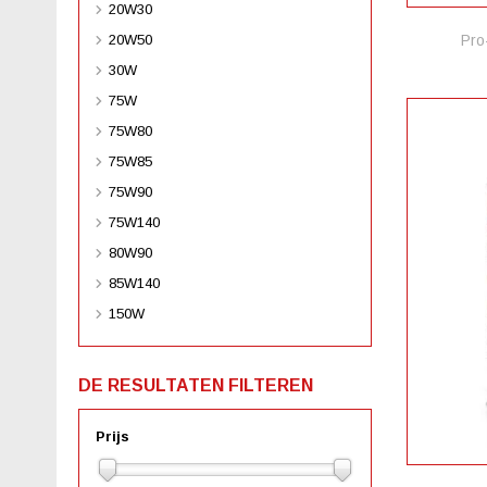
20W30
20W50
Pro
30W
75W
75W80
75W85
75W90
75W140
80W90
85W140
150W
DE RESULTATEN FILTEREN
Prijs