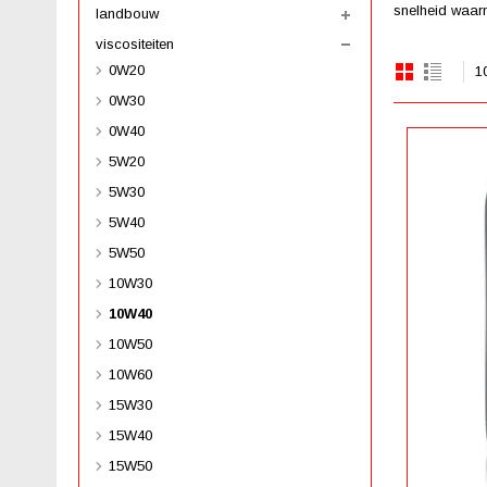
snelheid waarm
landbouw
viscositeiten
0W20
1
0W30
0W40
5W20
5W30
5W40
5W50
10W30
10W40
10W50
10W60
15W30
15W40
15W50