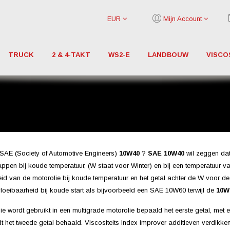
EUR
Mijn Account
TRUCK
2 & 4-TAKT
WS2-E
LANDBOUW
VISCO
SAE (Society of Automotive Engineers)
10W40
?
SAE 10W40
wil zeggen dat 
ppen bij koude temperatuur, (W staat voor Winter) en bij een temperatuur v
id van de motorolie bij koude temperatuur en het getal achter de W voor d
loeibaarheid bij koude start als bijvoorbeeld een SAE 10W60 terwijl de
10W
ie wordt gebruikt in een multigrade motorolie bepaald het eerste getal, met e
 het tweede getal behaald. Viscositeits Index improver additieven verdikke