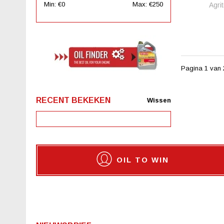
Min: €
0
Max: €
250
Agri
Pagina 1 van 
RECENT BEKEKEN
Wissen
OIL TO WIN