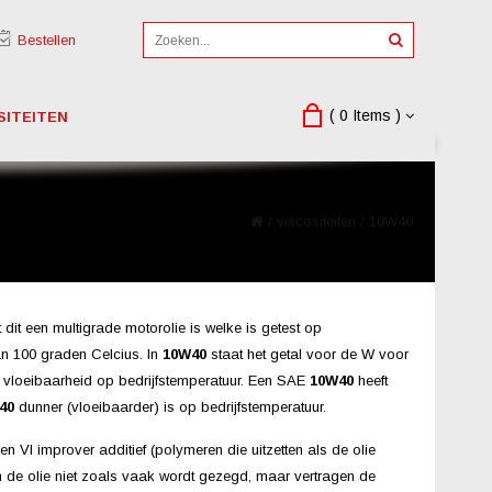
Bestellen
( 0 Items )
SITEITEN
/
viscositeiten
/
10W40
dit een multigrade motorolie is welke is getest op
an 100 graden Celcius. In
10W40
staat het getal voor de W voor
e vloeibaarheid op bedrijfstemperatuur. Een SAE
10W40
heeft
40
dunner (vloeibaarder) is op bedrijfstemperatuur.
en VI improver additief (polymeren die uitzetten als de olie
n de olie niet zoals vaak wordt gezegd, maar vertragen de