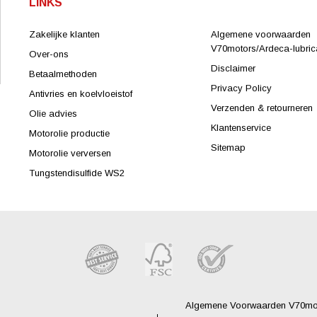
LINKS
Zakelijke klanten
Algemene voorwaarden
V70motors/Ardeca-lubrica
Over-ons
Disclaimer
Betaalmethoden
Privacy Policy
Antivries en koelvloeistof
Verzenden & retourneren
Olie advies
Klantenservice
Motorolie productie
Sitemap
Motorolie verversen
Tungstendisulfide WS2
Algemene Voorwaarden V70moto