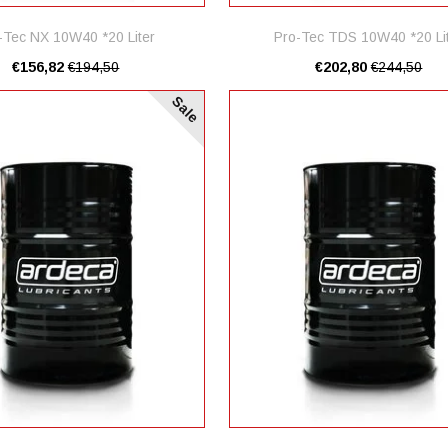
-Tec NX 10W40 *20 Liter
Pro-Tec TDS 10W40 *20 Li
€156,82
€194,50
€202,80
€244,50
Sale