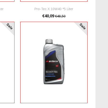
ter
Pro-Tec X 10W40 *5 Liter
€40,09
€48,50
Sale
Sale