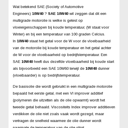
Wat betekend SAE (Society of Automotive
Engineers)
10W40
?
SAE 10W40
wil zeggen dat dit een
multigrade motorolie is welke is getest op
vloeieigenschappen bij koude temperatuur, (W staat voor
Winter) en bij een temperatuur van 100 graden Celcius.
In
10W40
staat het getal voor de W voor de vloeibaarheid
van de motorolie bij koude temperatuur en het getal achter
de W voor de vloeibaarheid op bedrijfstemperatuur. Een
SAE
10W40
heeft dus dezelfde vloeibaarheid bij koude start
als bijvoorbeeld een SAE 10W60 terwijl de
10W40
dunner
(vloeibaarder) is op bedrijfstemperatuur.
De basisolie die wordt gebruikt in een multigrade motorolie
bepaald het eerste getal, met een VI improver additief
(polymeren die uitzetten als de olie opwarmt) wordt het
tweede getal behaald. Viscositeits Index improver additieven
verdikken de olie niet zoals vaak wordt gezegd, maar
vertragen de snelheid waarmee de olie dunner wordt
naarmate de temperatuur van de olie stijgt.