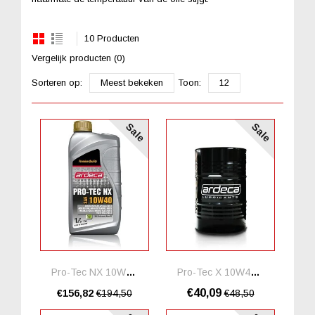
10 Producten
Vergelijk producten (0)
Sorteren op:
Meest bekeken
Toon:
12
Sale
Sale
Pro-Tec NX 10W40 *20 Liter
Pro-Tec X 10W40 *5 Liter
€40,09
€156,82
€194,50
€48,50