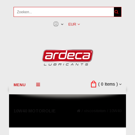
EUR
( 0 Items )
MENU
10W40 MOTOROLIE
/
viscositeiten
/
10W40