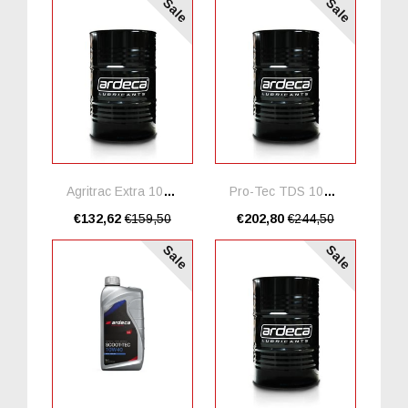
Sale
Sale
Agritrac Extra 10W40 *20 Liter
Pro-Tec TDS 10W40 *20 Liter
€132,62
€159,50
€202,80
€244,50
Sale
Sale