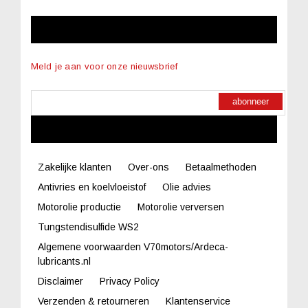
NIEUWSBRIEF
Meld je aan voor onze nieuwsbrief
abonneer
LINKS
Zakelijke klanten
Over-ons
Betaalmethoden
Antivries en koelvloeistof
Olie advies
Motorolie productie
Motorolie verversen
Tungstendisulfide WS2
Algemene voorwaarden V70motors/Ardeca-
lubricants.nl
Disclaimer
Privacy Policy
Verzenden & retourneren
Klantenservice