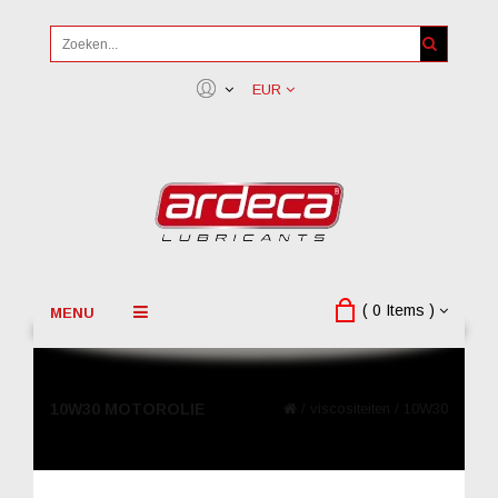
EUR
( 0 Items )
MENU
10W30 MOTOROLIE
/
viscositeiten
/
10W30