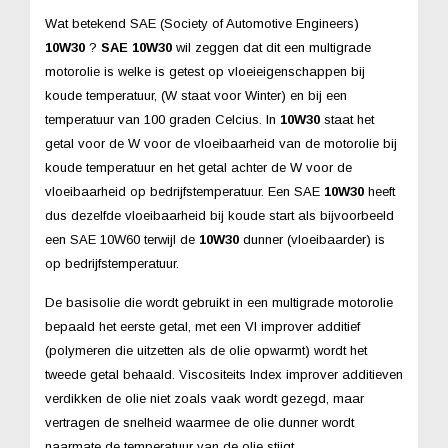
Wat betekend SAE (Society of Automotive Engineers)
10W30
?
SAE 10W30
wil zeggen dat dit een multigrade
motorolie is welke is getest op vloeieigenschappen bij
koude temperatuur, (W staat voor Winter) en bij een
temperatuur van 100 graden Celcius. In
10W30
staat het
getal voor de W voor de vloeibaarheid van de motorolie bij
koude temperatuur en het getal achter de W voor de
vloeibaarheid op bedrijfstemperatuur. Een SAE
10W30
heeft
dus dezelfde vloeibaarheid bij koude start als bijvoorbeeld
een SAE 10W60 terwijl de
10W30
dunner (vloeibaarder) is
op bedrijfstemperatuur.
De basisolie die wordt gebruikt in een multigrade motorolie
bepaald het eerste getal, met een VI improver additief
(polymeren die uitzetten als de olie opwarmt) wordt het
tweede getal behaald. Viscositeits Index improver additieven
verdikken de olie niet zoals vaak wordt gezegd, maar
vertragen de snelheid waarmee de olie dunner wordt
naarmate de temperatuur van de olie stijgt.