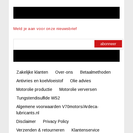
NIEUWSBRIEF
Meld je aan voor onze nieuwsbrief
abonneer
LINKS
Zakelijke klanten
Over-ons
Betaalmethoden
Antivries en koelvloeistof
Olie advies
Motorolie productie
Motorolie verversen
Tungstendisulfide WS2
Algemene voorwaarden V70motors/Ardeca-
lubricants.nl
Disclaimer
Privacy Policy
Verzenden & retourneren
Klantenservice