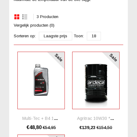
3 Producten
Vergelijk producten (0)
Sorteren op:
Laagste prijs
Toon:
18
Sale
Sale
Multi-Tec + B4 10W30 *5 Liter
Agritrac 10W30 *20 Liter
€48,80
€54,95
€139,23
€154,50