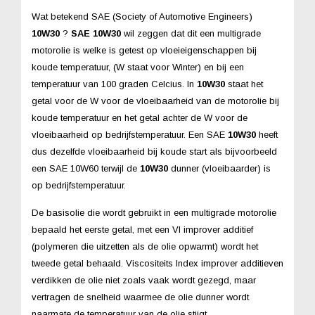
Wat betekend SAE (Society of Automotive Engineers)
10W30
?
SAE 10W30
wil zeggen dat dit een multigrade
motorolie is welke is getest op vloeieigenschappen bij
koude temperatuur, (W staat voor Winter) en bij een
temperatuur van 100 graden Celcius. In
10W30
staat het
getal voor de W voor de vloeibaarheid van de motorolie bij
koude temperatuur en het getal achter de W voor de
vloeibaarheid op bedrijfstemperatuur. Een SAE
10W30
heeft
dus dezelfde vloeibaarheid bij koude start als bijvoorbeeld
een SAE 10W60 terwijl de
10W30
dunner (vloeibaarder) is
op bedrijfstemperatuur.
De basisolie die wordt gebruikt in een multigrade motorolie
bepaald het eerste getal, met een VI improver additief
(polymeren die uitzetten als de olie opwarmt) wordt het
tweede getal behaald. Viscositeits Index improver additieven
verdikken de olie niet zoals vaak wordt gezegd, maar
vertragen de snelheid waarmee de olie dunner wordt
naarmate de temperatuur van de olie stijgt.