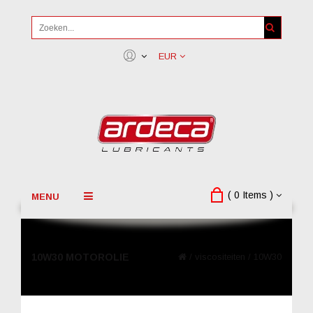
EUR
( 0 Items )
MENU
10W30 MOTOROLIE
/
viscositeiten
/
10W30